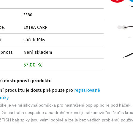
3380
ce:
EXTRA CARP
í:
sáček 10ks
pnost:
Není skladem
57,00 Kč
ní dostupnosti produktu
ní produktu je dostupné pouze pro
registrované
níky
.
pike je velmi šikovná pomůcka pro nastražení pop up boilie pod háček. 
, že nástraha nespadne a na druhém konci je silikonové "esíčko" s k
FISH bait spiky jsou velmi odolné a lze je bez větších problémů použí