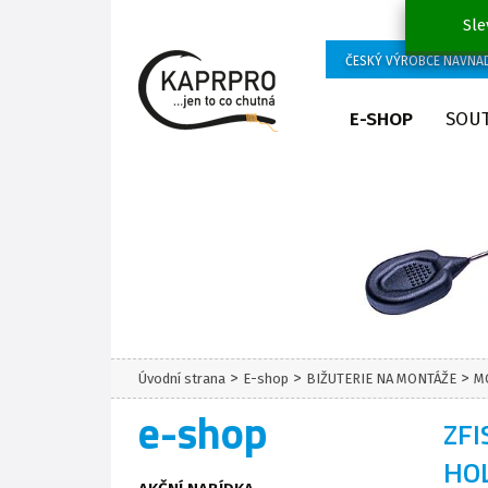
Sle
ČESKÝ VÝROBCE NÁVNA
E-SHOP
SOU
>
>
>
Úvodní strana
E-shop
BIŽUTERIE NA MONTÁŽE
M
e-shop
ZFI
HO