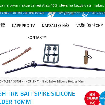
va na první nákup za registraci 10%, sleva na každý další nákup
D A NÁSTRAH PRO VŠECHNY RYBÁŘE
info@kaprpro.cz
608 282 2
TĚŽ
KAPRPRO TV
NAPSALI O NÁS
VAŠE ÚSPĚCHY
KONTAKTY
>
ONTÁŽE A OSTATNÍ
ZFISH Trn Bait Spike Silicone Holder 10mm
SH TRN BAIT SPIKE SILICONE
LDER 10MM