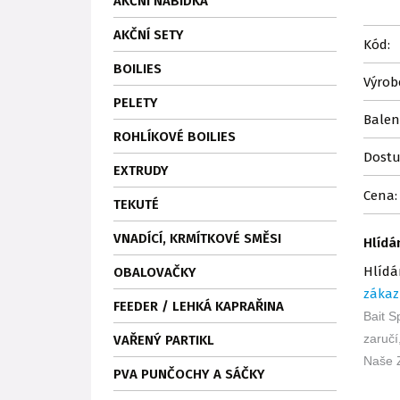
AKČNÍ NABÍDKA
AKČNÍ SETY
Kód:
BOILIES
Výrob
PELETY
Balen
ROHLÍKOVÉ BOILIES
Dostu
EXTRUDY
Cena:
TEKUTÉ
VNADÍCÍ, KRMÍTKOVÉ SMĚSI
Hlídá
Hlídá
OBALOVAČKY
zákaz
FEEDER / LEHKÁ KAPRAŘINA
Bait S
zaručí
VAŘENÝ PARTIKL
Naše Z
PVA PUNČOCHY A SÁČKY