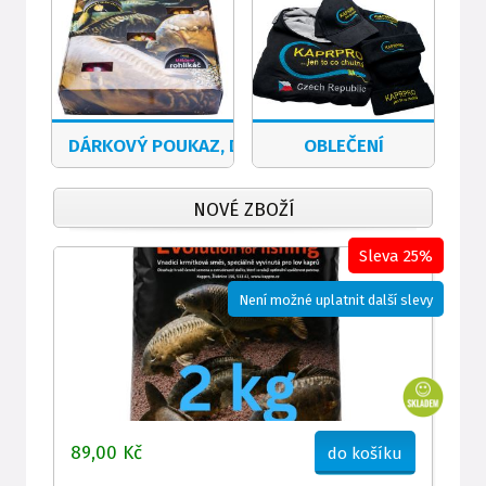
DÁRKOVÝ POUKAZ, DÁRKOVÁ KAZETA
OBLEČENÍ
NOVÉ ZBOŽÍ
Sleva 25%
Není možné uplatnit další slevy
89,00 Kč
do košíku