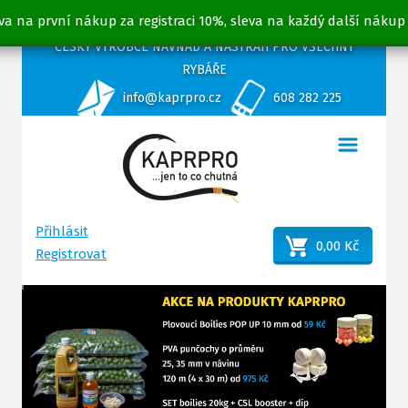
va na první nákup za registraci 10%, sleva na každý další nákup
ČESKÝ VÝROBCE NÁVNAD A NÁSTRAH PRO VŠECHNY
RYBÁŘE
info@kaprpro.cz
608 282 225
Přihlásit
0,00 Kč
Registrovat