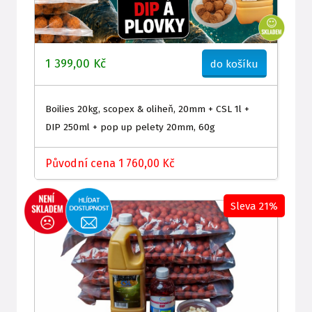
1 399,00 Kč
do košíku
Boilies 20kg, scopex & oliheň, 20mm + CSL 1l +
DIP 250ml + pop up pelety 20mm, 60g
Původní cena 1 760,00 Kč
Sleva 21%