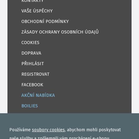
KONTAKTY
VAŠE ÚSPĚCHY
OBCHODNÍ PODMÍNKY
ZÁSADY OCHRANY OSOBNÍCH ÚDAJŮ
COOKIES
DOPRAVA
PŘIHLÁSIT
REGISTROVAT
FACEBOOK
AKČNÍ NABÍDKA
BOILIES
ROHLÍKOVÉ BOILIES
TEKUTÉ
Používáme
soubory cookies
, abychom mohli poskytovat
OBALOVAČKY
naše služby a zpříjemnili vám procházení e-shopu.