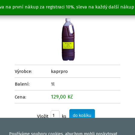
va na první nákup za registraci 10%, sleva na každý další nákup
MELASA & CSL 50/50 1l
Výrobce:
kaprpro
Balení:
1l
129,00 Kč
Cena:
Vložit
ks
Používáme
soubory cookies
, abychom mohli poskytovat