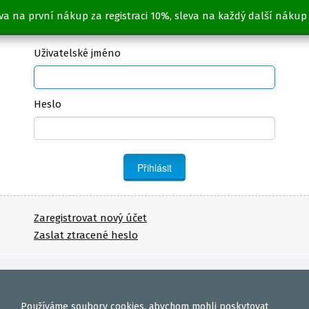
va na první nákup za registraci 10%, sleva na každý další nákup
Přihlásit
Uživatelské jméno
Heslo
Zaregistrovat nový účet
Zaslat ztracené heslo
Používáme
soubory cookies
, abychom mohli poskytovat