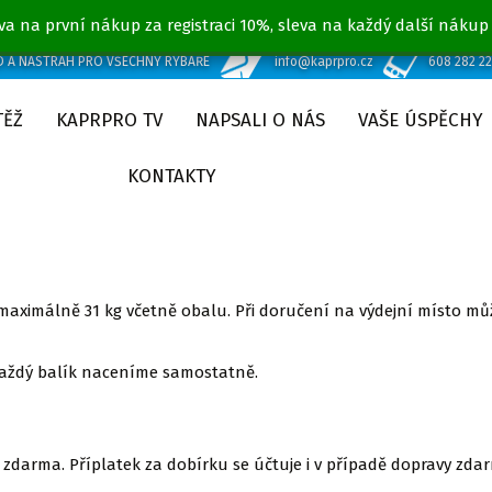
va na první nákup za registraci 10%, sleva na každý další nákup
D A NÁSTRAH PRO VŠECHNY RYBÁŘE
info@kaprpro.cz
608 282 2
TĚŽ
KAPRPRO TV
NAPSALI O NÁS
VAŠE ÚSPĚCHY
KONTAKTY
maximálně 31 kg včetně obalu. Při doručení na výdejní místo mů
 každý balík naceníme samostatně.
 zdarma. Příplatek za dobírku se účtuje i v případě dopravy zda