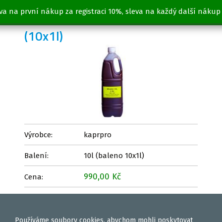
va na první nákup za registraci 10%, sleva na každý další nákup
MELASA & CSL 50/50 10l
(10x1l)
Výrobce:
kaprpro
Balení:
10l (baleno 10x1l)
990,00 Kč
Cena:
Vložit
ks
Používáme
soubory cookies
, abychom mohli poskytovat