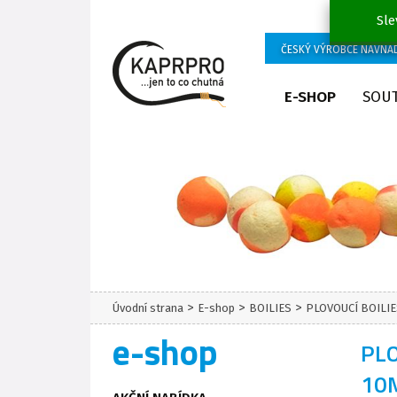
Sle
ČESKÝ VÝROBCE NÁVNA
E-SHOP
SOU
>
>
>
Úvodní strana
E-shop
BOILIES
PLOVOUCÍ BOILI
e-shop
PLO
10M