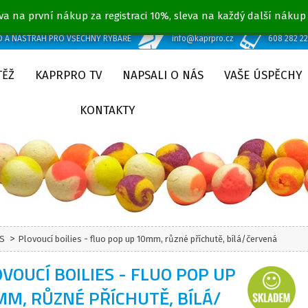
va na první nákup za registraci 10%, sleva na každý další nákup
D A NÁSTRAH PRO VŠECHNY RYBÁŘE
info@kaprpro.cz
608 282 2
TĚŽ
KAPRPRO TV
NAPSALI O NÁS
VAŠE ÚSPĚCHY
KONTAKTY
>
ES
Plovoucí boilies - fluo pop up 10mm, různé příchutě, bílá/červená
VOUCÍ BOILIES - FLUO POP UP
M, RŮZNÉ PŘÍCHUTĚ, BÍLÁ/