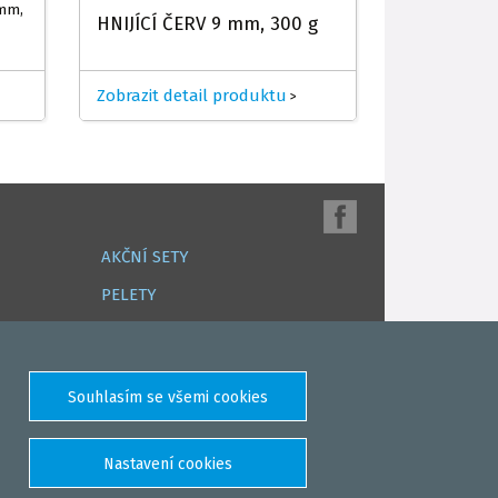
mm,
HNIJÍCÍ ČERV 9 mm, 300 g
Zobrazit detail produktu
>
AKČNÍ SETY
PELETY
EXTRUDY
VNADÍCÍ, KRMÍTKOVÉ SMĚSI
FEEDER / LEHKÁ KAPRAŘINA
PVA PUNČOCHY A SÁČKY
ZÁTĚŽE, KRMÍTKA