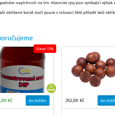
ípadném napíchnutí na trn. Hlavními rysy jsou vynikající výtlak
aší oblíbené barvě stačí pouze v rolovací liště přiřadit Vaší obl
poručujeme
Sleva 12%
,00 Kč
352,00 Kč
do košíku
do koší