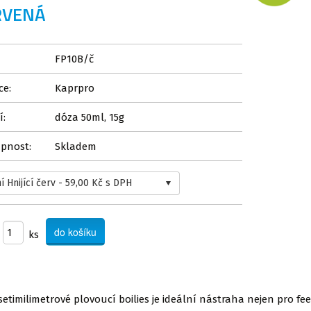
RVENÁ
FP10B/č
ce:
Kaprpro
í:
dóza 50ml, 15g
pnost:
Skladem
ks
etimilimetrové plovoucí boilies je ideální nástraha nejen pro fee