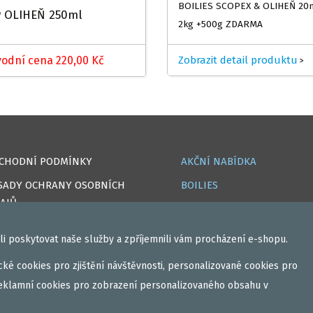
BOILIES SCOPEX & OLIHEŇ 20
P OLIHEŇ 250ml
2kg +500g ZDARMA
odní cena 220,00 Kč
Zobrazit detail produktu
>
CHODNÍ PODMÍNKY
AKČNÍ NABÍDKA
SADY OCHRANY OSOBNÍCH
BOILIES
AJŮ
ROHLÍKOVÉ BOILIES
OKIES
TEKUTÉ
i poskytovat naše služby a zpříjemnili vám procházení e-shopu.
PRAVA
OBALOVAČKY
ké cookies pro zjištění návštěvnosti, personalizované cookies pro
IHLÁSIT
VAŘENÝ PARTIKL
eklamní cookies pro zobrazení personalizovaného obsahu v
GISTROVAT
BIŽUTERIE NA MONTÁŽE