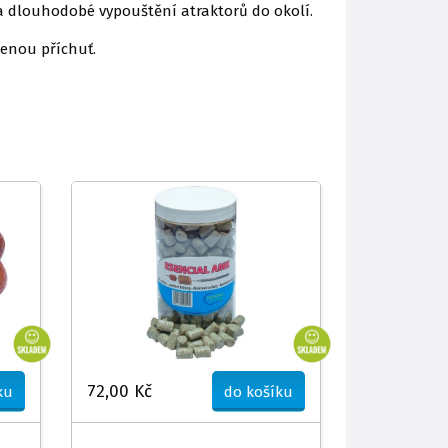
 a dlouhodobé vypouštění atraktorů do okolí.
íbenou příchuť.
72,00 Kč
ku
do košíku