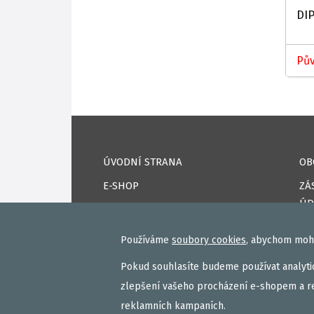
DI
Pův
ÚVODNÍ STRANA
OB
E-SHOP
ZÁ
ÚD
KAPRPRO TV
CO
NAPSALI O NÁS
Používáme
soubory cookies
, abychom mohl
DO
KONTAKTY
Pokud souhlasíte budeme používat analytic
PŘ
VAŠE ÚSPĚCHY
zlepšení vašeho procházení e-shopem a r
RE
reklamních kampaních.