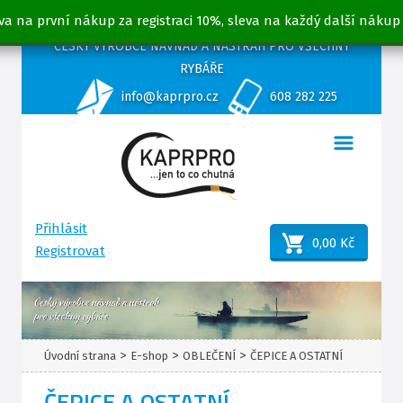
va na první nákup za registraci 10%, sleva na každý další nákup
ČESKÝ VÝROBCE NÁVNAD A NÁSTRAH PRO VŠECHNY
RYBÁŘE
info@kaprpro.cz
608 282 225
Přihlásit
0,00 Kč
Registrovat
>
>
>
Úvodní strana
E-shop
OBLEČENÍ
ČEPICE A OSTATNÍ
ČEPICE A OSTATNÍ