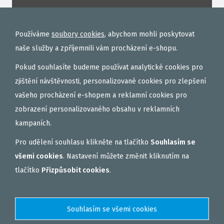
ROHLÍKOVÉ BOILIES
TEKUTÉ
Používáme
soubory cookies
, abychom mohli poskytovat
OBALOVAČKY
naše služby a zpříjemnili vám procházení e-shopu.
VAŘENÝ PARTIKL
Pokud souhlasíte budeme používat analytické cookies pro
BIŽUTERIE NA MONTÁŽE
zjištění návštěvnosti, personalizované cookies pro zlepšení
vašeho procházení e-shopem a reklamní cookies pro
DÁRKOVÝ POUKAZ, DÁRKOVÁ KAZETA
zobrazení personalizovaného obsahu v reklamních
AKČNÍ SETY
kampaních.
PELETY
Pro udělení souhlasu klikněte na tlačítko
Souhlasím se
EXTRUDY
všemi cookies
. Nastavení můžete změnit kliknutím na
VNADÍCÍ, KRMÍTKOVÉ SMĚSI
tlačítko
Přizpůsobit cookies
.
FEEDER / LEHKÁ KAPRAŘINA
PVA PUNČOCHY A SÁČKY
ZÁTĚŽE, KRMÍTKA