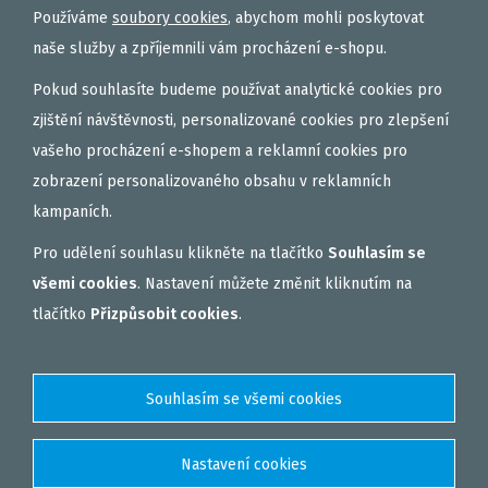
TEKUTÉ
Používáme
soubory cookies
, abychom mohli poskytovat
OBALOVAČKY
naše služby a zpříjemnili vám procházení e-shopu.
VAŘENÝ PARTIKL
Pokud souhlasíte budeme používat analytické cookies pro
BIŽUTERIE NA MONTÁŽE
zjištění návštěvnosti, personalizované cookies pro zlepšení
vašeho procházení e-shopem a reklamní cookies pro
DÁRKOVÝ POUKAZ, DÁRKOVÁ KAZETA
zobrazení personalizovaného obsahu v reklamních
AKČNÍ SETY
kampaních.
PELETY
Pro udělení souhlasu klikněte na tlačítko
Souhlasím se
EXTRUDY
všemi cookies
. Nastavení můžete změnit kliknutím na
VNADÍCÍ, KRMÍTKOVÉ SMĚSI
tlačítko
Přizpůsobit cookies
.
FEEDER / LEHKÁ KAPRAŘINA
PVA PUNČOCHY A SÁČKY
ZÁTĚŽE, KRMÍTKA
OBLEČENÍ