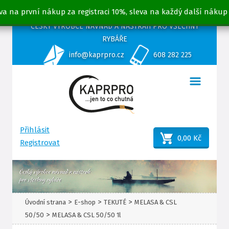
va na první nákup za registraci 10%, sleva na každý další nákup
ČESKÝ VÝROBCE NÁVNAD A NÁSTRAH PRO VŠECHNY
RYBÁŘE
info@kaprpro.cz
608 282 225
Přihlásit
0,00 Kč
Registrovat
>
>
>
Úvodní strana
E-shop
TEKUTÉ
MELASA & CSL
>
50/50
MELASA & CSL 50/50 1l