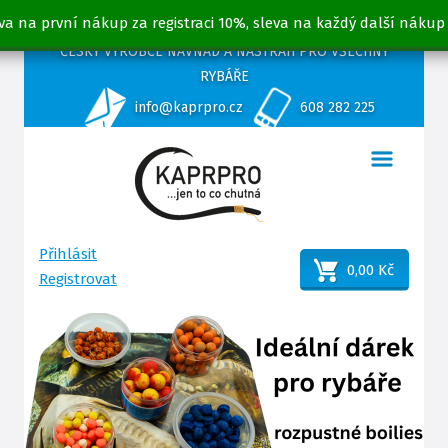
va na první nákup za registraci 10%, sleva na každý další nákup
ČESKÝ VÝROBCE NÁVNAD A NÁSTRAH PRO VŠECHNY
RYBÁŘE
info@kaprpro.cz
608 282 225
Přihlásit
0,00 Kč
Registrovat