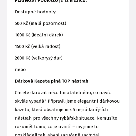
PLATNOST POUKAZU JE 12 MĚSÍCŮ.
Dostupné hodnoty:
500 Kč (malá pozornost)
1000 Kč (ideální dárek)
1500 Kč (velká radost)
2000 Kč (velkorysý dar)
nebo
Dárková Kazeta plná TOP nástrah
Chcete darovat něco hmatatelného, co navíc
skvěle vypadá? Připravili jsme elegantní dárkovou
kazetu, která obsahuje mix 5 nejžádanějších
nástrah pro všechny rybářské situace. Nemusíte
rozumět tomu, co je uvnitř – my jsme to
poskládali tak, aby si zaručeně zachytal.