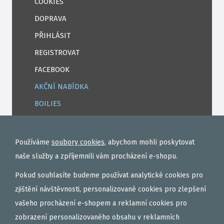
COOKIES
DOPRAVA
PŘIHLÁSIT
REGISTROVAT
FACEBOOK
AKČNÍ NABÍDKA
BOILIES
ROHLÍKOVÉ BOILIES
TEKUTÉ
Používáme
soubory cookies
, abychom mohli poskytovat
OBALOVAČKY
naše služby a zpříjemnili vám procházení e-shopu.
VAŘENÝ PARTIKL
Pokud souhlasíte budeme používat analytické cookies pro
BIŽUTERIE NA MONTÁŽE
zjištění návštěvnosti, personalizované cookies pro zlepšení
vašeho procházení e-shopem a reklamní cookies pro
DÁRKOVÝ POUKAZ, DÁRKOVÁ KAZETA
zobrazení personalizovaného obsahu v reklamních
AKČNÍ SETY