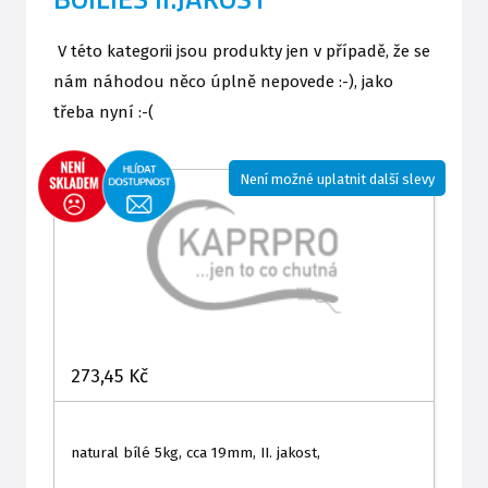
V této kategorii jsou produkty jen v případě, že se
nám náhodou něco úplně nepovede :-), jako
třeba nyní :-(
Není možné uplatnit další slevy
273,45 Kč
natural bílé 5kg, cca 19mm, II. jakost,