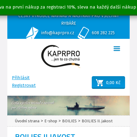
va na první nákup za registraci 10%, sleva na každý další nákup
ČESKÝ VÝROBCE NÁVNAD A NÁSTRAH PRO VŠECHNY
RYBÁŘE
info@kaprpro.cz
608 282 225
Přihlásit
0,00 Kč
Registrovat
>
>
>
Úvodní strana
E-shop
BOILIES
BOILIES II. jakost
BOILIES II.JAKOST