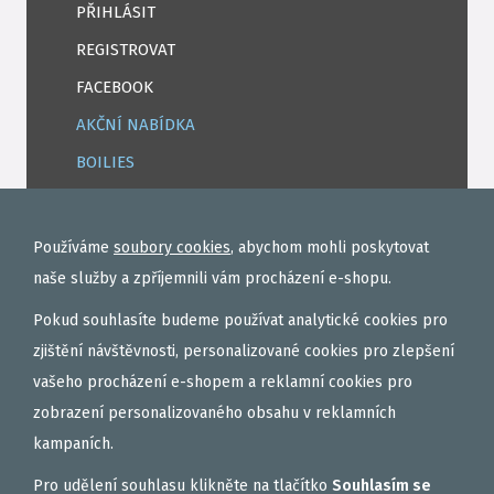
PŘIHLÁSIT
REGISTROVAT
FACEBOOK
AKČNÍ NABÍDKA
BOILIES
ROHLÍKOVÉ BOILIES
TEKUTÉ
Používáme
soubory cookies
, abychom mohli poskytovat
OBALOVAČKY
naše služby a zpříjemnili vám procházení e-shopu.
VAŘENÝ PARTIKL
Pokud souhlasíte budeme používat analytické cookies pro
BIŽUTERIE NA MONTÁŽE
zjištění návštěvnosti, personalizované cookies pro zlepšení
vašeho procházení e-shopem a reklamní cookies pro
DÁRKOVÝ POUKAZ, DÁRKOVÁ KAZETA
zobrazení personalizovaného obsahu v reklamních
AKČNÍ SETY
kampaních.
PELETY
Pro udělení souhlasu klikněte na tlačítko
Souhlasím se