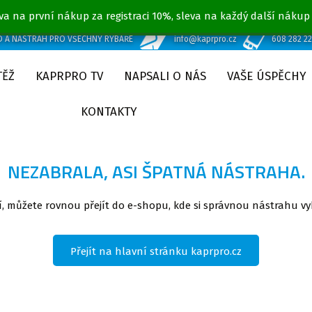
va na první nákup za registraci 10%, sleva na každý další nákup
D A NÁSTRAH PRO VŠECHNY RYBÁŘE
info@kaprpro.cz
608 282 2
TĚŽ
KAPRPRO TV
NAPSALI O NÁS
VAŠE ÚSPĚCHY
KONTAKTY
NEZABRALA, ASI ŠPATNÁ NÁSTRAHA.
, můžete rovnou přejít do e-shopu, kde si správnou nástrahu vy
Přejít na hlavní stránku kaprpro.cz