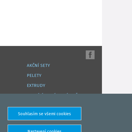
AKČNÍ SETY
PELETY
EXTRUDY
VNADÍCÍ, KRMÍTKOVÉ SMĚSI
FEEDER / LEHKÁ KAPRAŘINA
PVA PUNČOCHY A SÁČKY
ZÁTĚŽE, KRMÍTKA