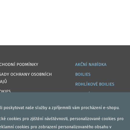
CHODNÍ PODMÍNKY
AKČNÍ NABÍDKA
SADY OCHRANY OSOBNÍCH
BOILIES
AJŮ
ROHLÍKOVÉ BOILIES
OKIES
TEKUTÉ
PRAVA
OBALOVAČKY
i poskytovat naše služby a zpříjemnili vám procházení e-shopu.
IHLÁSIT
VAŘENÝ PARTIKL
ké cookies pro zjištění návštěvnosti, personalizované cookies pro
GISTROVAT
BIŽUTERIE NA MONTÁŽE
eklamní cookies pro zobrazení personalizovaného obsahu v