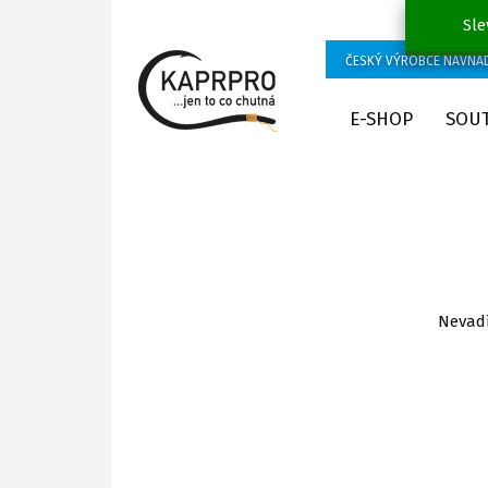
Sle
ČESKÝ VÝROBCE NÁVNA
E-SHOP
SOU
Nevadí