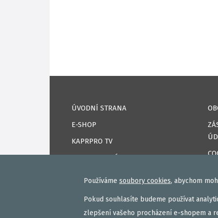
ÚVODNÍ STRANA
OB
E-SHOP
ZÁ
ÚD
KAPRPRO TV
CO
NAPSALI O NÁS
DO
KONTAKTY
Používáme
soubory cookies
, abychom mohl
PŘ
VAŠE ÚSPĚCHY
Pokud souhlasíte budeme používat analytic
RE
zlepšení vašeho procházení e-shopem a r