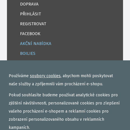
DOPRAVA
PŘIHLÁSIT
REGISTROVAT
FACEBOOK
AKČNÍ NABÍDKA
BOILIES
ROHLÍKOVÉ BOILIES
TEKUTÉ
Používáme
soubory cookies
, abychom mohli poskytovat
OBALOVAČKY
naše služby a zpříjemnili vám procházení e-shopu.
VAŘENÝ PARTIKL
Pokud souhlasíte budeme používat analytické cookies pro
BIŽUTERIE NA MONTÁŽE
zjištění návštěvnosti, personalizované cookies pro zlepšení
vašeho procházení e-shopem a reklamní cookies pro
DÁRKOVÝ POUKAZ, DÁRKOVÁ KAZETA
zobrazení personalizovaného obsahu v reklamních
AKČNÍ SETY
kampaních.