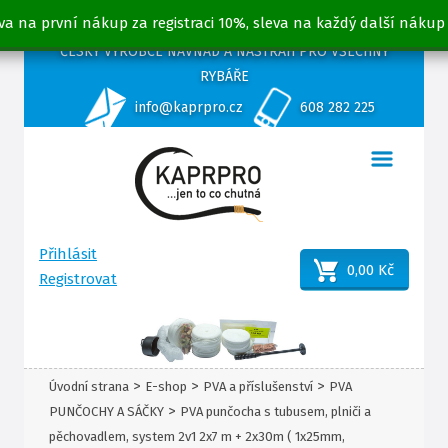
va na první nákup za registraci 10%, sleva na každý další nákup
ČESKÝ VÝROBCE NÁVNAD A NÁSTRAH PRO VŠECHNY
RYBÁŘE
info@kaprpro.cz
608 282 225
Přihlásit
0,00 Kč
Registrovat
>
>
>
Úvodní strana
E-shop
PVA a příslušenství
PVA
>
PUNČOCHY A SÁČKY
PVA punčocha s tubusem, plniči a
pěchovadlem, system 2v1 2x7 m + 2x30m ( 1x25mm,