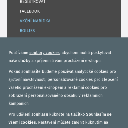
REGISTROVAT
FACEBOOK
AKČNÍ NABÍDKA
BOILIES
ROHLÍKOVÉ BOILIES
TEKUTÉ
Používáme
soubory cookies
, abychom mohli poskytovat
OBALOVAČKY
naše služby a zpříjemnili vám procházení e-shopu.
VAŘENÝ PARTIKL
Pokud souhlasíte budeme používat analytické cookies pro
BIŽUTERIE NA MONTÁŽE
zjištění návštěvnosti, personalizované cookies pro zlepšení
vašeho procházení e-shopem a reklamní cookies pro
DÁRKOVÝ POUKAZ, DÁRKOVÁ KAZETA
zobrazení personalizovaného obsahu v reklamních
AKČNÍ SETY
kampaních.
PELETY
Pro udělení souhlasu klikněte na tlačítko
Souhlasím se
EXTRUDY
všemi cookies
. Nastavení můžete změnit kliknutím na
VNADÍCÍ, KRMÍTKOVÉ SMĚSI