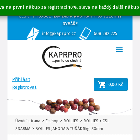
va na první nákup za registraci 10%, sleva na každý další nákup
ČESKÝ VÝROBCE NÁVNAD A NÁSTRAH PRO VŠECHNY
RYBÁŘE
info@kaprpro.cz
608 282 225
Přihlásit
0,00 Kč
Registrovat
>
>
>
Úvodní strana
E-shop
BOILIES
BOILIES + CSL
>
ZDARMA
BOILIES JAHODA & TUŇÁK 5kg, 30mm