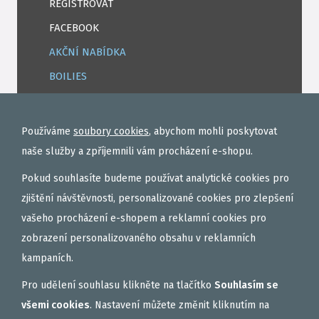
REGISTROVAT
FACEBOOK
AKČNÍ NABÍDKA
BOILIES
ROHLÍKOVÉ BOILIES
TEKUTÉ
Používáme
soubory cookies
, abychom mohli poskytovat
OBALOVAČKY
naše služby a zpříjemnili vám procházení e-shopu.
VAŘENÝ PARTIKL
Pokud souhlasíte budeme používat analytické cookies pro
BIŽUTERIE NA MONTÁŽE
zjištění návštěvnosti, personalizované cookies pro zlepšení
vašeho procházení e-shopem a reklamní cookies pro
DÁRKOVÝ POUKAZ, DÁRKOVÁ KAZETA
zobrazení personalizovaného obsahu v reklamních
AKČNÍ SETY
kampaních.
PELETY
Pro udělení souhlasu klikněte na tlačítko
Souhlasím se
EXTRUDY
všemi cookies
. Nastavení můžete změnit kliknutím na
VNADÍCÍ, KRMÍTKOVÉ SMĚSI