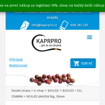
va na první nákup za registraci 10%, sleva na každý další nákup
ČESKÝ VÝROBCE NÁVNAD A NÁSTRAH PRO VŠECHNY
RYBÁŘE
info@kaprpro.cz
608 282 225
Přihlásit
0,00 Kč
Registrovat
>
>
>
Úvodní strana
E-shop
BOILIES
BOILIES + CSL
>
ZDARMA
BOILIES JAHODA 5kg, 30mm