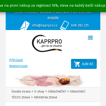
va na první nákup za registraci 10%, sleva na každý další nákup
ČESKÝ VÝROBCE NÁVNAD A NÁSTRAH PRO VŠECHNY
RYBÁŘE
info@kaprpro.cz
608 282 225
Přihlásit
0,00 Kč
Registrovat
>
>
>
Úvodní strana
E-shop
OBALOVAČKY
OBALOVACÍ
>
TĚSTO 250ml
PATENTKA 250ml