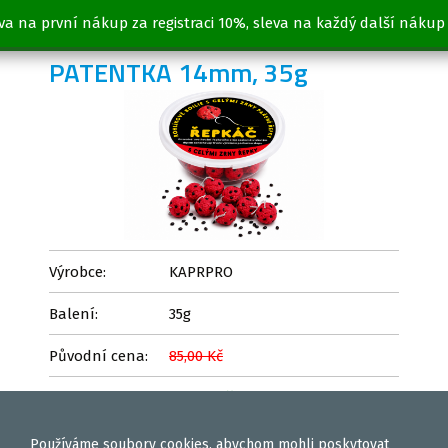
va na první nákup za registraci 10%, sleva na každý další nákup
ROHLÍKOVÉ BOILIES
PATENTKA 14mm, 35g
Výrobce:
KAPRPRO
Balení:
35g
Původní cena:
85,00 Kč
59,00 Kč
Cena:
Používáme
soubory cookies
, abychom mohli poskytovat