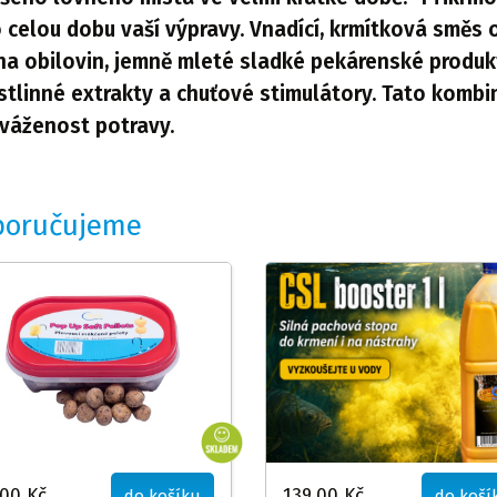
 celou dobu vaší výpravy. Vnadící, krmítková směs 
na obilovin, jemně mleté sladké pekárenské produk
stlinné extrakty a chuťové stimulátory. Tato kombi
váženost potravy.
poručujeme
,00 Kč
139,00 Kč
do košíku
do koší