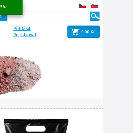
 5%.
25
Přihlásit
0,00 Kč
Registrovat