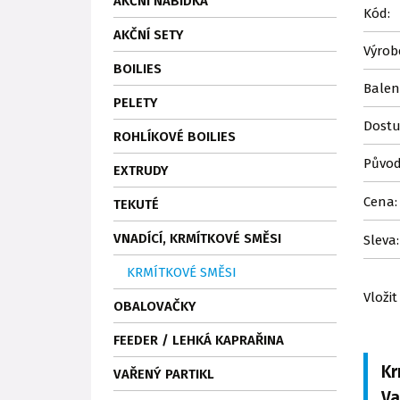
AKČNÍ NABÍDKA
Kód:
AKČNÍ SETY
Výrob
BOILIES
Balen
PELETY
Dostu
ROHLÍKOVÉ BOILIES
Původ
EXTRUDY
Cena:
TEKUTÉ
VNADÍCÍ, KRMÍTKOVÉ SMĚSI
Sleva:
KRMÍTKOVÉ SMĚSI
Vložit
OBALOVAČKY
FEEDER / LEHKÁ KAPRAŘINA
Kr
VAŘENÝ PARTIKL
Va