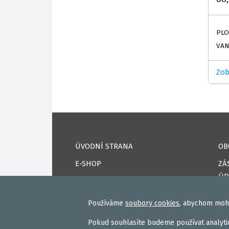
PLO
VAN
Zob
ÚVODNÍ STRANA
OB
E-SHOP
ZÁ
ÚD
KAPRPRO TV
CO
NAPSALI O NÁS
Používáme
soubory cookies
, abychom mohl
DO
KONTAKTY
Pokud souhlasíte budeme používat analytic
PŘ