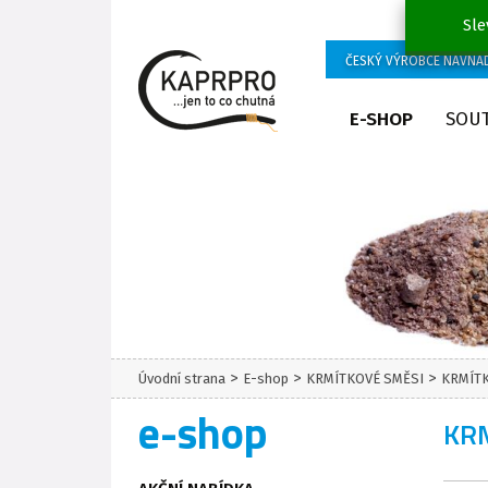
Sle
ČESKÝ VÝROBCE NÁVNA
E-SHOP
SOU
>
>
>
Úvodní strana
E-shop
KRMÍTKOVÉ SMĚSI
KRMÍT
e-shop
KRM