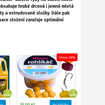
obsahuje hrubě drcená i jemně mletá
ty a extrudované složky. Dále pak
nace složení zaručuje optimální
Sleva 30%
55,00 Kč
ku
do košíku