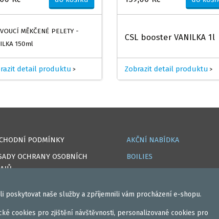
VOUCÍ MĚKČENÉ PELETY -
CSL booster VANILKA 1l
ILKA 150ml
razit detail produktu
Zobrazit detail produktu
>
>
CHODNÍ PODMÍNKY
AKČNÍ NABÍDKA
SADY OCHRANY OSOBNÍCH
BOILIES
AJŮ
ROHLÍKOVÉ BOILIES
OKIES
TEKUTÉ
i poskytovat naše služby a zpříjemnili vám procházení e-shopu.
PRAVA
OBALOVAČKY
ké cookies pro zjištění návštěvnosti, personalizované cookies pro
IHLÁSIT