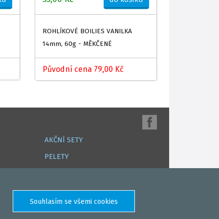
ROHLÍKOVÉ BOILIES VANILKA
14mm, 60g - MĚKČENÉ
Původní cena 79,00 Kč
AKČNÍ SETY
PELETY
EXTRUDY
VNADÍCÍ, KRMÍTKOVÉ SMĚSI
FEEDER / LEHKÁ KAPRAŘINA