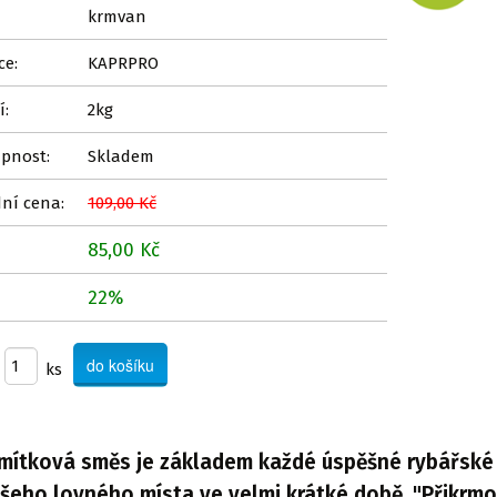
krmvan
ce:
KAPRPRO
í:
2kg
pnost:
Skladem
ní cena:
109,00 Kč
85,00 Kč
22%
ks
mítková směs je základem každé úspěšné rybářské v
šeho lovného místa ve velmi krátké době. "Přikrmo