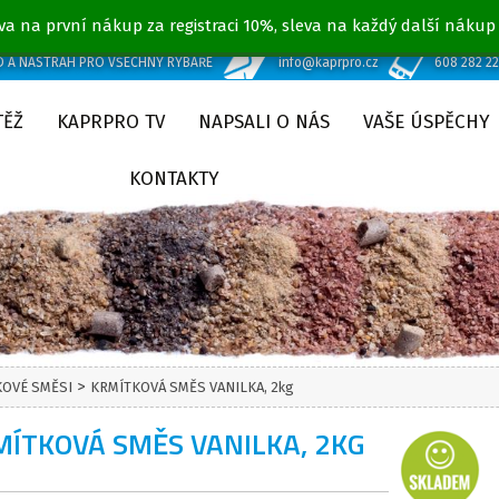
va na první nákup za registraci 10%, sleva na každý další nákup
D A NÁSTRAH PRO VŠECHNY RYBÁŘE
info@kaprpro.cz
608 282 2
TĚŽ
KAPRPRO TV
NAPSALI O NÁS
VAŠE ÚSPĚCHY
KONTAKTY
>
KOVÉ SMĚSI
KRMÍTKOVÁ SMĚS VANILKA, 2kg
ÍTKOVÁ SMĚS VANILKA, 2KG