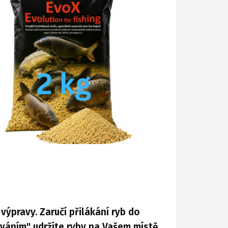
ýpravy. Zaručí přilákání ryb do
váním" udržíte ryby na Vašem místě