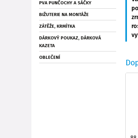
PVA PUNČOCHY A SÁČKY
po
BIŽUTERIE NA MONTÁŽE
zr
ro
ZÁTĚŽE, KRMÍTKA
vy
DÁRKOVÝ POUKAZ, DÁRKOVÁ
KAZETA
OBLEČENÍ
Do
88