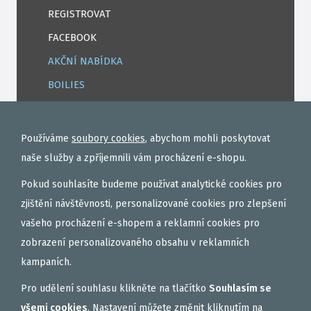
REGISTROVAT
FACEBOOK
AKČNÍ NABÍDKA
BOILIES
ROHLÍKOVÉ BOILIES
TEKUTÉ
Používáme
soubory cookies
, abychom mohli poskytovat
OBALOVAČKY
naše služby a zpříjemnili vám procházení e-shopu.
VAŘENÝ PARTIKL
Pokud souhlasíte budeme používat analytické cookies pro
BIŽUTERIE NA MONTÁŽE
zjištění návštěvnosti, personalizované cookies pro zlepšení
vašeho procházení e-shopem a reklamní cookies pro
DÁRKOVÝ POUKAZ, DÁRKOVÁ KAZETA
zobrazení personalizovaného obsahu v reklamních
AKČNÍ SETY
kampaních.
PELETY
Pro udělení souhlasu klikněte na tlačítko
Souhlasím se
EXTRUDY
všemi cookies
. Nastavení můžete změnit kliknutím na