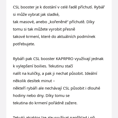
CSL booster je k dostání v celé řadě příchutí. Rybář
si může vybrat jak sladké,
tak masové, anebo „kořeněné“ příchutě. Díky
tomu si tak můžete vyrobit přesně
takové krmení, které do aktuálních podmínek
potřebujete.
Rybáři pak CSL booster KAPRPRO využívají jednak
k vylepšení boilies. Tekutinu stačí
nalít na kuličky, a pak ji nechat působit. Ideální
několik desítek minut –
někteří rybáři ale nechávají CSL působit i dlouhé
hodiny nebo dny. Díky tomu se
tekutina do krmení pořádně zažere.
Tekutý atraktor lze ale využívat například i při