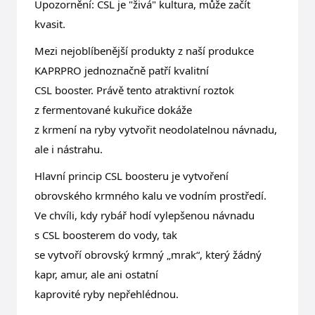
Upozornění: CSL je "živá" kultura, může začít
kvasit.
Mezi nejoblíbenější produkty z naší produkce
KAPRPRO jednoznačně patří kvalitní
CSL booster. Právě tento atraktivní roztok
z fermentované kukuřice dokáže
z krmení na ryby vytvořit neodolatelnou návnadu,
ale i nástrahu.
Hlavní princip CSL boosteru je vytvoření
obrovského krmného kalu ve vodním prostředí.
Ve chvíli, kdy rybář hodí vylepšenou návnadu
s CSL boosterem do vody, tak
se vytvoří obrovský krmný „mrak“, který žádný
kapr, amur, ale ani ostatní
kaprovité ryby nepřehlédnou.