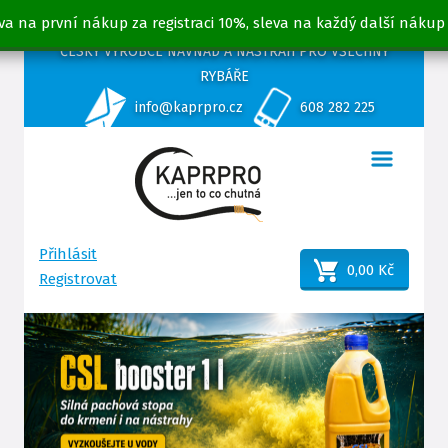
va na první nákup za registraci 10%, sleva na každý další nákup
ČESKÝ VÝROBCE NÁVNAD A NÁSTRAH PRO VŠECHNY
RYBÁŘE
info@kaprpro.cz
608 282 225
Přihlásit
0,00 Kč
Registrovat