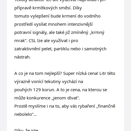
přípravě krmítkových směsí. Díky
tomuto vylepšení bude krmení do vodního
prostředí vysílat mnohem intenzivnější
potravní signály, ale také již zmíněný „krmný
mrak“. CSL lze ale využívat i pro
zatraktivnění pelet, partiklu nebo i samotných
nástrah.
A co je na tom nejlepší? Super nízká cena! Litr této
výrazně vonící tekutiny vychází na
pouhých 129 korun. A to je cena, na kterou se
může konkurence „jenom dívat“.
Prostě myslíme i na to, aby vás rybaření „finančně
nebolelo“…
Díky, že jste