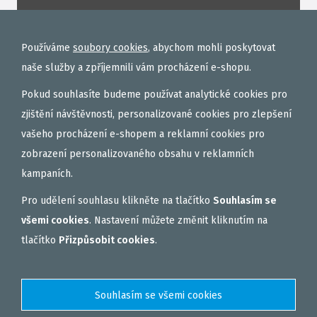
ROHLÍKOVÉ BOILIES
TEKUTÉ
Používáme
soubory cookies
, abychom mohli poskytovat
OBALOVAČKY
naše služby a zpříjemnili vám procházení e-shopu.
VAŘENÝ PARTIKL
Pokud souhlasíte budeme používat analytické cookies pro
BIŽUTERIE NA MONTÁŽE
zjištění návštěvnosti, personalizované cookies pro zlepšení
vašeho procházení e-shopem a reklamní cookies pro
DÁRKOVÝ POUKAZ, DÁRKOVÁ KAZETA
zobrazení personalizovaného obsahu v reklamních
AKČNÍ SETY
kampaních.
PELETY
Pro udělení souhlasu klikněte na tlačítko
Souhlasím se
EXTRUDY
všemi cookies
. Nastavení můžete změnit kliknutím na
VNADÍCÍ, KRMÍTKOVÉ SMĚSI
tlačítko
Přizpůsobit cookies
.
FEEDER / LEHKÁ KAPRAŘINA
PVA PUNČOCHY A SÁČKY
ZÁTĚŽE, KRMÍTKA