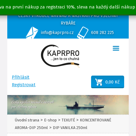
va na první nákup za registraci 10%, sleva na každý další nákup
ČESKÝ VÝROBCE NÁVNAD A NÁSTRAH PRO VŠECHNY
RYBÁŘE
info@kaprpro.cz
608 282 225
Přihlásit
0,00 Kč
Registrovat
>
>
>
Úvodní strana
E-shop
TEKUTÉ
KONCENTROVANÉ
>
AROMA-DIP 250ml
DIP VANILKA 250ml