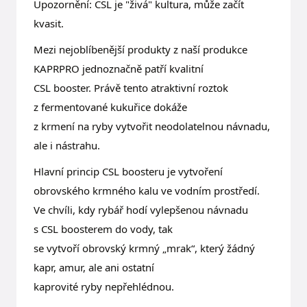
Upozornění: CSL je "živá" kultura, může začít
kvasit.
Mezi nejoblíbenější produkty z naší produkce
KAPRPRO jednoznačně patří kvalitní
CSL booster. Právě tento atraktivní roztok
z fermentované kukuřice dokáže
z krmení na ryby vytvořit neodolatelnou návnadu,
ale i nástrahu.
Hlavní princip CSL boosteru je vytvoření
obrovského krmného kalu ve vodním prostředí.
Ve chvíli, kdy rybář hodí vylepšenou návnadu
s CSL boosterem do vody, tak
se vytvoří obrovský krmný „mrak“, který žádný
kapr, amur, ale ani ostatní
kaprovité ryby nepřehlédnou.