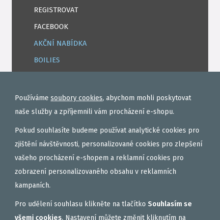
REGISTROVAT
FACEBOOK
AKČNÍ NABÍDKA
BOILIES
ROHLÍKOVÉ BOILIES
TEKUTÉ
Používáme
soubory cookies
, abychom mohli poskytovat
OBALOVAČKY
naše služby a zpříjemnili vám procházení e-shopu.
VAŘENÝ PARTIKL
Pokud souhlasíte budeme používat analytické cookies pro
BIŽUTERIE NA MONTÁŽE
zjištění návštěvnosti, personalizované cookies pro zlepšení
vašeho procházení e-shopem a reklamní cookies pro
DÁRKOVÝ POUKAZ, DÁRKOVÁ KAZETA
zobrazení personalizovaného obsahu v reklamních
AKČNÍ SETY
kampaních.
PELETY
Pro udělení souhlasu klikněte na tlačítko
Souhlasím se
EXTRUDY
všemi cookies
. Nastavení můžete změnit kliknutím na