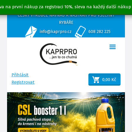
va na první nákup za registraci 10%, sleva na každý další nákup
ČESKÝ VÝROBCE NÁVNAD A NÁSTRAH PRO VŠECHNY
RYBÁŘE
info@kaprpro.cz
608 282 225
Přihlásit
0,00 Kč
Registrovat