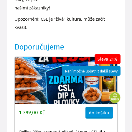
našimi zákazníky!
Upozornění: CSL je "živá" kultura, může začít
kvasit.
Doporučujeme
Sleva 21%
Není možné uplatnit další slevy
1 399,00 Kč
do košíku
Boilies 20kg, scopex & oliheň, 24mm + CSL 1l +