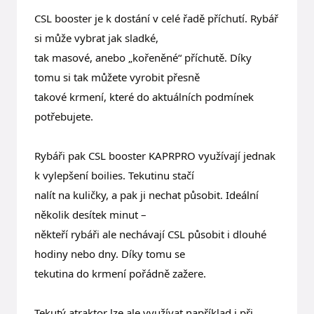
CSL booster je k dostání v celé řadě příchutí. Rybář
si může vybrat jak sladké,
tak masové, anebo „kořeněné“ příchutě. Díky
tomu si tak můžete vyrobit přesně
takové krmení, které do aktuálních podmínek
potřebujete.
Rybáři pak CSL booster KAPRPRO využívají jednak
k vylepšení boilies. Tekutinu stačí
nalít na kuličky, a pak ji nechat působit. Ideální
několik desítek minut –
někteří rybáři ale nechávají CSL působit i dlouhé
hodiny nebo dny. Díky tomu se
tekutina do krmení pořádně zažere.
Tekutý atraktor lze ale využívat například i při