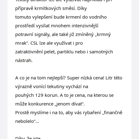
přípravě krmítkových směsí. Díky
tomuto vylepšení bude krmení do vodního
prostředí vysílat mnohem intenzivnější
potravní signály, ale také již zmíněný „krmný
mrak“. CSL lze ale využívat i pro
zatraktivnění pelet, partiklu nebo i samotných
nástrah.
A co je na tom nejlepší? Super nízká cena! Litr této
výrazně vonící tekutiny vychází na
pouhých 129 korun. A to je cena, na kterou se
může konkurence „jenom dívat“.
Prostě myslíme i na to, aby vás rybaření „finančně
nebolelo“…
Díky, že jste