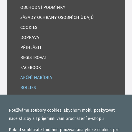
OBCHODNÍ PODMÍNKY
ZÁSADY OCHRANY OSOBNÍCH ÚDAJŮ
COOKIES
DOPRAVA
PŘIHLÁSIT
REGISTROVAT
FACEBOOK
AKČNÍ NABÍDKA
BOILIES
ROHLÍKOVÉ BOILIES
TEKUTÉ
Používáme
soubory cookies
, abychom mohli poskytovat
OBALOVAČKY
naše služby a zpříjemnili vám procházení e-shopu.
VAŘENÝ PARTIKL
Pokud souhlasíte budeme používat analytické cookies pro