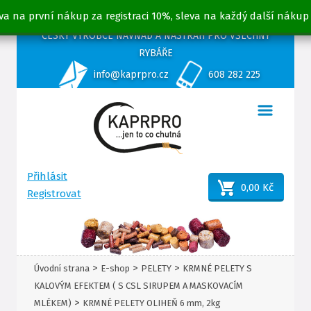
va na první nákup za registraci 10%, sleva na každý další nákup
ČESKÝ VÝROBCE NÁVNAD A NÁSTRAH PRO VŠECHNY
RYBÁŘE
info@kaprpro.cz
608 282 225
Přihlásit
0,00 Kč
Registrovat
>
>
>
Úvodní strana
E-shop
PELETY
KRMNÉ PELETY S
KALOVÝM EFEKTEM ( S CSL SIRUPEM A MASKOVACÍM
>
MLÉKEM)
KRMNÉ PELETY OLIHEŇ 6 mm, 2kg