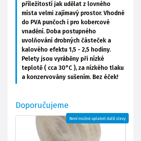
příležitostí jak udělat z lovného
místa velmi zajímavý prostor. Vhodné
do PVA punčoch i pro kobercové
vnadění. Doba postupného
uvolňování drobných částeček a
kalového efektu 1,5 - 2,5 hodiny.
Pelety jsou vyráběny při nízké
teplotě ( cca 30°C ), za nízkého tlaku
a konzervovány sušením. Bez éček!
Doporučujeme
Není možné uplatnit další slevy