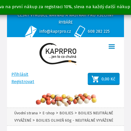
va na první nákup za registraci 10%, sleva na každý další nákup
ČESKÝ VÝROBCE NÁVNAD A NÁSTRAH PRO VŠECHNY
RYBÁŘE
info@kaprpro.cz
608 282 225
Přihlásit
0,00 Kč
Registrovat
>
>
>
Úvodní strana
E-shop
BOILIES
BOILIES NEUTRÁLNĚ
>
VYVÁŽENÉ
BOILIES OLIHEŇ 60g - NEUTRÁLNĚ VYVÁŽENÉ