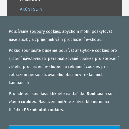
AKČNÍ SETY
PELETY
EXTRUDY
Používáme
soubory cookies
, abychom mohli poskytovat
VNADÍCÍ, KRMÍTKOVÉ SMĚSI
naše služby a zpříjemnili vám procházení e-shopu.
FEEDER / LEHKÁ KAPRAŘINA
Pokud souhlasíte budeme používat analytické cookies pro
PVA PUNČOCHY A SÁČKY
zjištění návštěvnosti, personalizované cookies pro zlepšení
vašeho procházení e-shopem a reklamní cookies pro
ZÁTĚŽE, KRMÍTKA
zobrazení personalizovaného obsahu v reklamních
OBLEČENÍ
kampaních.
BOILIES
Pro udělení souhlasu klikněte na tlačítko
Souhlasím se
ROHLÍKOVÉ BOILIES
všemi cookies
. Nastavení můžete změnit kliknutím na
TEKUTÉ
tlačítko
Přizpůsobit cookies
.
OBALOVAČKY
VAŘENÝ PARTIKL