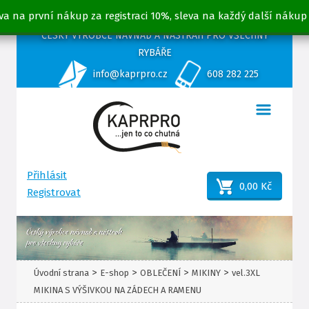
va na první nákup za registraci 10%, sleva na každý další nákup
ČESKÝ VÝROBCE NÁVNAD A NÁSTRAH PRO VŠECHNY
RYBÁŘE
info@kaprpro.cz
608 282 225
Přihlásit
0,00 Kč
Registrovat
>
>
>
>
Úvodní strana
E-shop
OBLEČENÍ
MIKINY
vel.3XL
MIKINA S VÝŠIVKOU NA ZÁDECH A RAMENU