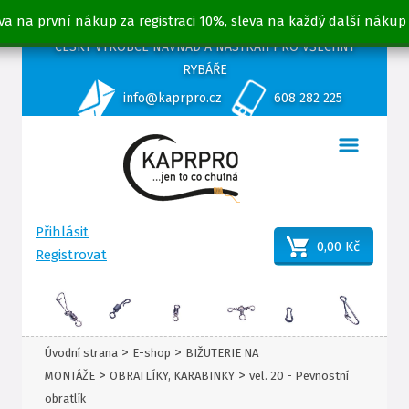
va na první nákup za registraci 10%, sleva na každý další nákup
ČESKÝ VÝROBCE NÁVNAD A NÁSTRAH PRO VŠECHNY
RYBÁŘE
info@kaprpro.cz
608 282 225
Přihlásit
0,00 Kč
Registrovat
>
>
Úvodní strana
E-shop
BIŽUTERIE NA
>
>
MONTÁŽE
OBRATLÍKY, KARABINKY
vel. 20 - Pevnostní
obratlík