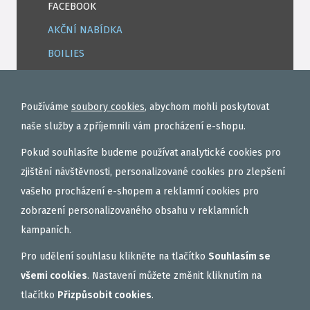
FACEBOOK
AKČNÍ NABÍDKA
BOILIES
ROHLÍKOVÉ BOILIES
TEKUTÉ
Používáme
soubory cookies
, abychom mohli poskytovat
OBALOVAČKY
naše služby a zpříjemnili vám procházení e-shopu.
VAŘENÝ PARTIKL
Pokud souhlasíte budeme používat analytické cookies pro
BIŽUTERIE NA MONTÁŽE
zjištění návštěvnosti, personalizované cookies pro zlepšení
vašeho procházení e-shopem a reklamní cookies pro
DÁRKOVÝ POUKAZ, DÁRKOVÁ KAZETA
zobrazení personalizovaného obsahu v reklamních
AKČNÍ SETY
kampaních.
PELETY
Pro udělení souhlasu klikněte na tlačítko
Souhlasím se
EXTRUDY
všemi cookies
. Nastavení můžete změnit kliknutím na
VNADÍCÍ, KRMÍTKOVÉ SMĚSI
tlačítko
Přizpůsobit cookies
.