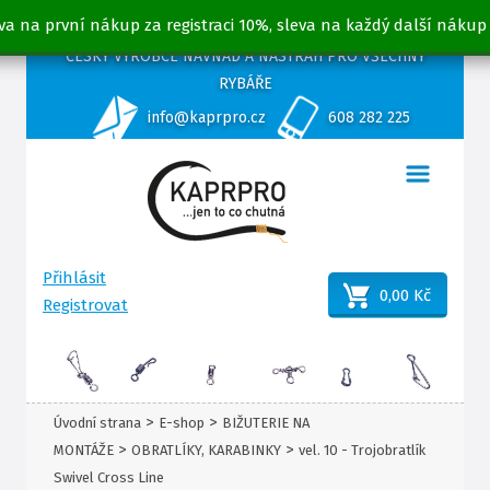
va na první nákup za registraci 10%, sleva na každý další nákup
ČESKÝ VÝROBCE NÁVNAD A NÁSTRAH PRO VŠECHNY
RYBÁŘE
info@kaprpro.cz
608 282 225
Přihlásit
0,00 Kč
Registrovat
>
>
Úvodní strana
E-shop
BIŽUTERIE NA
>
>
MONTÁŽE
OBRATLÍKY, KARABINKY
vel. 10 - Trojobratlík
Swivel Cross Line