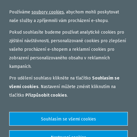
EXTRUDY
Používáme
soubory cookies
, abychom mohli poskytovat
VNADÍCÍ, KRMÍTKOVÉ SMĚSI
naše služby a zpříjemnili vám procházení e-shopu.
FEEDER / LEHKÁ KAPRAŘINA
Pokud souhlasíte budeme používat analytické cookies pro
PVA PUNČOCHY A SÁČKY
zjištění návštěvnosti, personalizované cookies pro zlepšení
vašeho procházení e-shopem a reklamní cookies pro
ZÁTĚŽE, KRMÍTKA
zobrazení personalizovaného obsahu v reklamních
OBLEČENÍ
kampaních.
BOILIES
Pro udělení souhlasu klikněte na tlačítko
Souhlasím se
ROHLÍKOVÉ BOILIES
všemi cookies
. Nastavení můžete změnit kliknutím na
TEKUTÉ
tlačítko
Přizpůsobit cookies
.
OBALOVAČKY
VAŘENÝ PARTIKL
BIŽUTERIE NA MONTÁŽE
DÁRKOVÝ POUKAZ, DÁRKOVÁ KAZETA