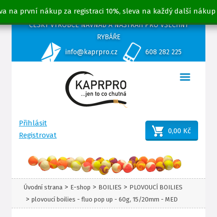
va na první nákup za registraci 10%, sleva na každý další nákup
ČESKÝ VÝROBCE NÁVNAD A NÁSTRAH PRO VŠECHNY
RYBÁŘE
info@kaprpro.cz
608 282 225
Přihlásit
0,00 Kč
Registrovat
>
>
>
Úvodní strana
E-shop
BOILIES
PLOVOUCÍ BOILIES
>
plovoucí boilies - fluo pop up - 60g, 15/20mm - MED