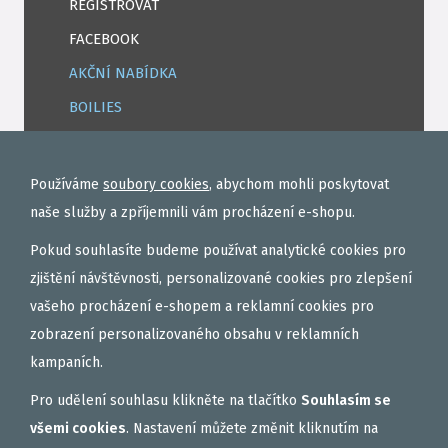
REGISTROVAT
FACEBOOK
AKČNÍ NABÍDKA
BOILIES
ROHLÍKOVÉ BOILIES
TEKUTÉ
Používáme
soubory cookies
, abychom mohli poskytovat
OBALOVAČKY
naše služby a zpříjemnili vám procházení e-shopu.
VAŘENÝ PARTIKL
Pokud souhlasíte budeme používat analytické cookies pro
BIŽUTERIE NA MONTÁŽE
zjištění návštěvnosti, personalizované cookies pro zlepšení
vašeho procházení e-shopem a reklamní cookies pro
DÁRKOVÝ POUKAZ, DÁRKOVÁ KAZETA
zobrazení personalizovaného obsahu v reklamních
AKČNÍ SETY
kampaních.
PELETY
Pro udělení souhlasu klikněte na tlačítko
Souhlasím se
EXTRUDY
všemi cookies
. Nastavení můžete změnit kliknutím na
VNADÍCÍ, KRMÍTKOVÉ SMĚSI