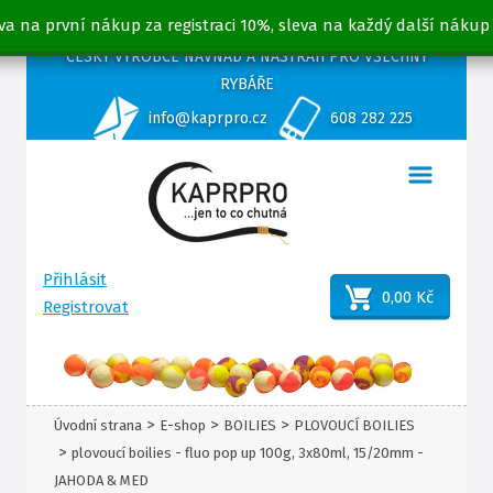
va na první nákup za registraci 10%, sleva na každý další nákup
ČESKÝ VÝROBCE NÁVNAD A NÁSTRAH PRO VŠECHNY
RYBÁŘE
info@kaprpro.cz
608 282 225
Přihlásit
0,00 Kč
Registrovat
>
>
>
Úvodní strana
E-shop
BOILIES
PLOVOUCÍ BOILIES
>
plovoucí boilies - fluo pop up 100g, 3x80ml, 15/20mm -
JAHODA & MED