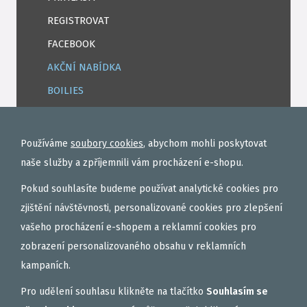
REGISTROVAT
FACEBOOK
AKČNÍ NABÍDKA
BOILIES
ROHLÍKOVÉ BOILIES
TEKUTÉ
Používáme
soubory cookies
, abychom mohli poskytovat
OBALOVAČKY
naše služby a zpříjemnili vám procházení e-shopu.
VAŘENÝ PARTIKL
Pokud souhlasíte budeme používat analytické cookies pro
BIŽUTERIE NA MONTÁŽE
zjištění návštěvnosti, personalizované cookies pro zlepšení
vašeho procházení e-shopem a reklamní cookies pro
DÁRKOVÝ POUKAZ, DÁRKOVÁ KAZETA
zobrazení personalizovaného obsahu v reklamních
AKČNÍ SETY
kampaních.
PELETY
Pro udělení souhlasu klikněte na tlačítko
Souhlasím se
EXTRUDY