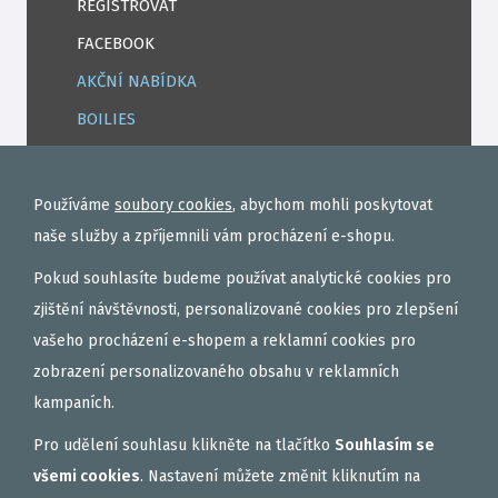
REGISTROVAT
FACEBOOK
AKČNÍ NABÍDKA
BOILIES
ROHLÍKOVÉ BOILIES
TEKUTÉ
Používáme
soubory cookies
, abychom mohli poskytovat
OBALOVAČKY
naše služby a zpříjemnili vám procházení e-shopu.
VAŘENÝ PARTIKL
Pokud souhlasíte budeme používat analytické cookies pro
BIŽUTERIE NA MONTÁŽE
zjištění návštěvnosti, personalizované cookies pro zlepšení
vašeho procházení e-shopem a reklamní cookies pro
DÁRKOVÝ POUKAZ, DÁRKOVÁ KAZETA
zobrazení personalizovaného obsahu v reklamních
AKČNÍ SETY
kampaních.
PELETY
Pro udělení souhlasu klikněte na tlačítko
Souhlasím se
EXTRUDY
všemi cookies
. Nastavení můžete změnit kliknutím na
VNADÍCÍ, KRMÍTKOVÉ SMĚSI