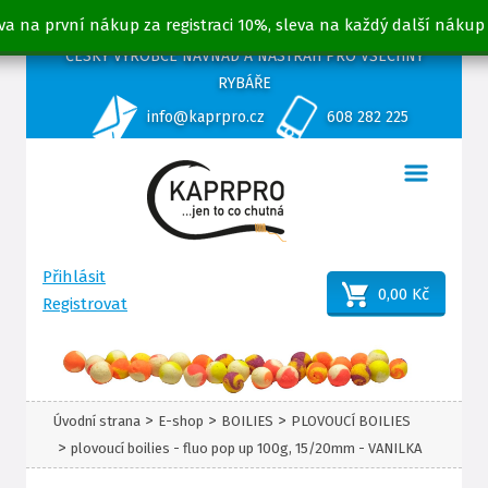
va na první nákup za registraci 10%, sleva na každý další nákup
ČESKÝ VÝROBCE NÁVNAD A NÁSTRAH PRO VŠECHNY
RYBÁŘE
info@kaprpro.cz
608 282 225
Přihlásit
0,00 Kč
Registrovat
>
>
>
Úvodní strana
E-shop
BOILIES
PLOVOUCÍ BOILIES
>
plovoucí boilies - fluo pop up 100g, 15/20mm - VANILKA