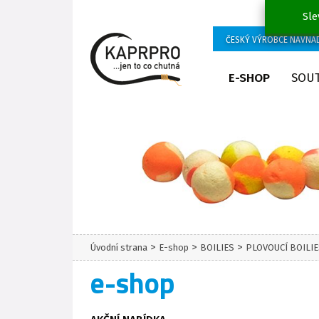
Sle
ČESKÝ VÝROBCE NÁVNA
E-SHOP
SOU
>
>
>
Úvodní strana
E-shop
BOILIES
PLOVOUCÍ BOILI
e-shop