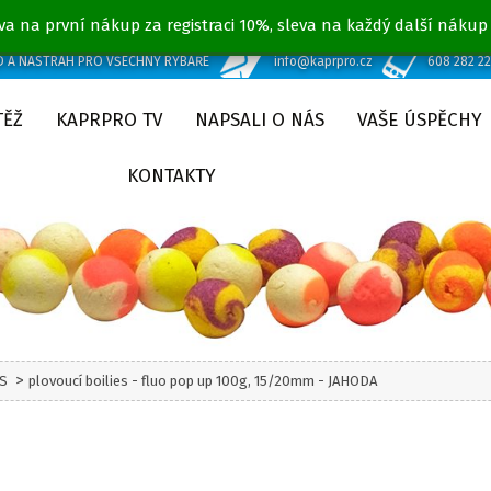
va na první nákup za registraci 10%, sleva na každý další nákup
D A NÁSTRAH PRO VŠECHNY RYBÁŘE
info@kaprpro.cz
608 282 2
TĚŽ
KAPRPRO TV
NAPSALI O NÁS
VAŠE ÚSPĚCHY
KONTAKTY
>
ES
plovoucí boilies - fluo pop up 100g, 15/20mm - JAHODA