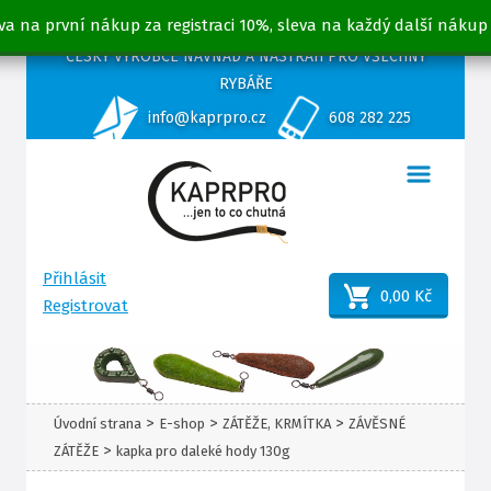
va na první nákup za registraci 10%, sleva na každý další nákup
ČESKÝ VÝROBCE NÁVNAD A NÁSTRAH PRO VŠECHNY
RYBÁŘE
info@kaprpro.cz
608 282 225
Přihlásit
0,00 Kč
Registrovat
>
>
>
Úvodní strana
E-shop
ZÁTĚŽE, KRMÍTKA
ZÁVĚSNÉ
>
ZÁTĚŽE
kapka pro daleké hody 130g