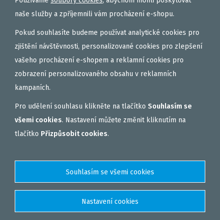
Používáme
soubory cookies
, abychom mohli poskytovat
OBALOVAČKY
naše služby a zpříjemnili vám procházení e-shopu.
VAŘENÝ PARTIKL
Pokud souhlasíte budeme používat analytické cookies pro
BIŽUTERIE NA MONTÁŽE
zjištění návštěvnosti, personalizované cookies pro zlepšení
vašeho procházení e-shopem a reklamní cookies pro
DÁRKOVÝ POUKAZ, DÁRKOVÁ KAZETA
zobrazení personalizovaného obsahu v reklamních
AKČNÍ SETY
kampaních.
PELETY
Pro udělení souhlasu klikněte na tlačítko
Souhlasím se
EXTRUDY
všemi cookies
. Nastavení můžete změnit kliknutím na
VNADÍCÍ, KRMÍTKOVÉ SMĚSI
tlačítko
Přizpůsobit cookies
.
FEEDER / LEHKÁ KAPRAŘINA
PVA PUNČOCHY A SÁČKY
ZÁTĚŽE, KRMÍTKA
OBLEČENÍ