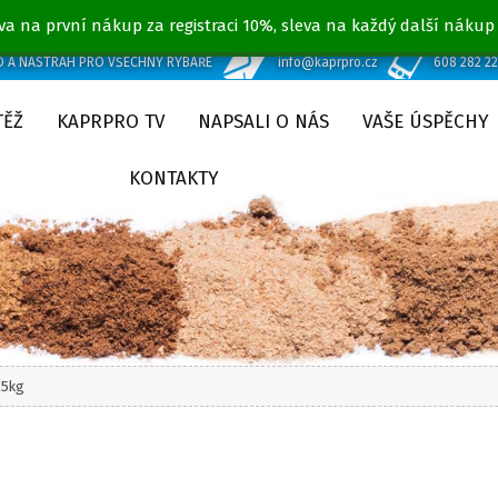
va na první nákup za registraci 10%, sleva na každý další nákup
D A NÁSTRAH PRO VŠECHNY RYBÁŘE
info@kaprpro.cz
608 282 2
TĚŽ
KAPRPRO TV
NAPSALI O NÁS
VAŠE ÚSPĚCHY
KONTAKTY
25kg