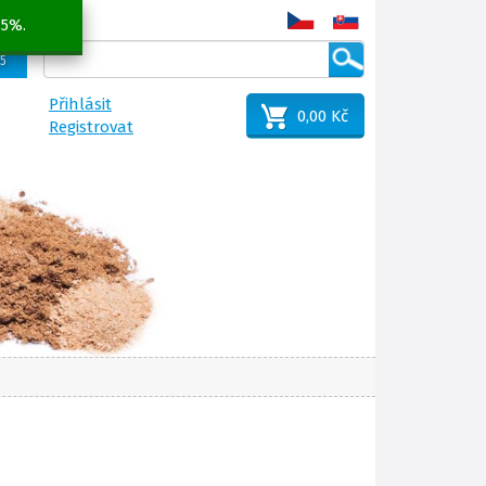
 5%.
25
Přihlásit
0,00 Kč
Registrovat