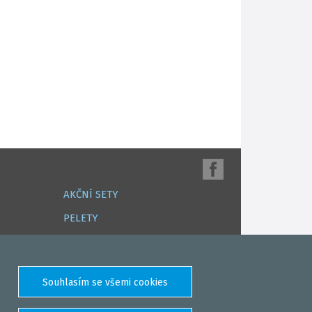
AKČNÍ SETY
PELETY
EXTRUDY
VNADÍCÍ, KRMÍTKOVÉ SMĚSI
FEEDER / LEHKÁ KAPRAŘINA