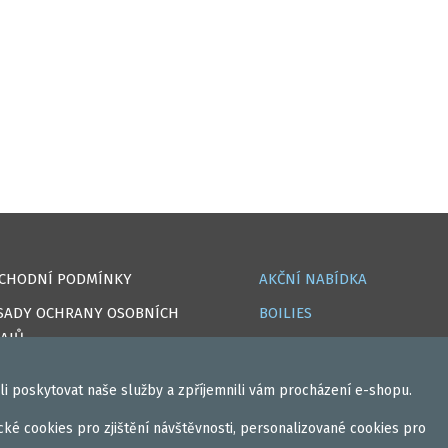
CHODNÍ PODMÍNKY
AKČNÍ NABÍDKA
SADY OCHRANY OSOBNÍCH
BOILIES
AJŮ
ROHLÍKOVÉ BOILIES
OKIES
TEKUTÉ
i poskytovat naše služby a zpříjemnili vám procházení e-shopu.
PRAVA
OBALOVAČKY
ké cookies pro zjištění návštěvnosti, personalizované cookies pro
IHLÁSIT