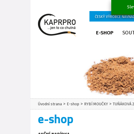
Sle
ČESKÝ VÝROBCE NÁVNA
E-SHOP
SOU
>
>
>
Úvodní strana
E-shop
RYBÍ MOUČKY
TUŇÁKOVÁ 
e-shop