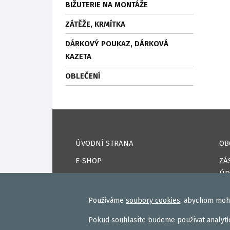
BIŽUTERIE NA MONTÁŽE
ZÁTĚŽE, KRMÍTKA
DÁRKOVÝ POUKAZ, DÁRKOVÁ
KAZETA
OBLEČENÍ
ÚVODNÍ STRANA
OB
E-SHOP
ZÁ
ÚD
KAPRPRO TV
CO
NAPSALI O NÁS
Používáme
soubory cookies
, abychom mohl
DO
KONTAKTY
Pokud souhlasíte budeme používat analytic
PŘ