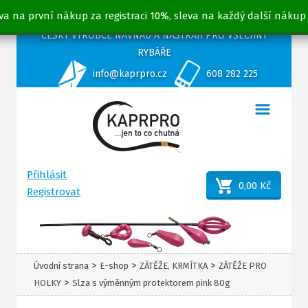
va na první nákup za registraci 10%, sleva na každý další nákup
ČESKÝ VÝROBCE NÁVNAD A NÁSTRAH PRO VŠECHNY
RYBÁŘE
info@kaprpro.cz
608 282 225
Přihlásit
0,00 Kč
Registrovat
>
>
>
Úvodní strana
E-shop
ZÁTĚŽE, KRMÍTKA
ZÁTĚŽE PRO
>
HOLKY
Slza s výměnným protektorem pink 80g