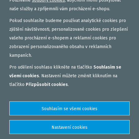
Používáme
soubory cookies
, abychom mohli poskytovat
OBALOVAČKY
naše služby a zpříjemnili vám procházení e-shopu.
VAŘENÝ PARTIKL
Pokud souhlasíte budeme používat analytické cookies pro
BIŽUTERIE NA MONTÁŽE
zjištění návštěvnosti, personalizované cookies pro zlepšení
vašeho procházení e-shopem a reklamní cookies pro
DÁRKOVÝ POUKAZ, DÁRKOVÁ KAZETA
zobrazení personalizovaného obsahu v reklamních
AKČNÍ SETY
kampaních.
PELETY
Pro udělení souhlasu klikněte na tlačítko
Souhlasím se
EXTRUDY
všemi cookies
. Nastavení můžete změnit kliknutím na
VNADÍCÍ, KRMÍTKOVÉ SMĚSI
tlačítko
Přizpůsobit cookies
.
FEEDER / LEHKÁ KAPRAŘINA
PVA PUNČOCHY A SÁČKY
ZÁTĚŽE, KRMÍTKA
OBLEČENÍ