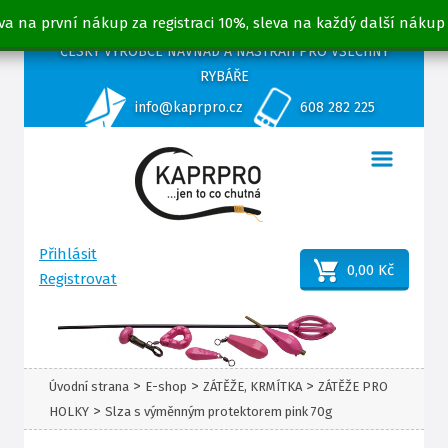
va na první nákup za registraci 10%, sleva na každý další nákup
ČESKÝ VÝROBCE NÁVNAD A NÁSTRAH PRO VŠECHNY
RYBÁŘE
info@kaprpro.cz
608 282 225
Přihlásit
0,00 Kč
Registrovat
>
>
>
Úvodní strana
E-shop
ZÁTĚŽE, KRMÍTKA
ZÁTĚŽE PRO
>
HOLKY
Slza s výměnným protektorem pink 70g