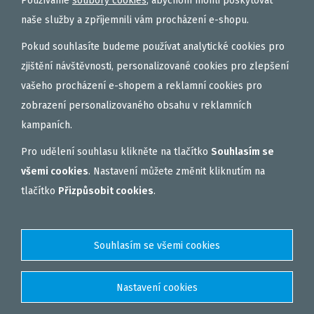
Používáme
soubory cookies
, abychom mohli poskytovat
OBALOVAČKY
naše služby a zpříjemnili vám procházení e-shopu.
VAŘENÝ PARTIKL
Pokud souhlasíte budeme používat analytické cookies pro
BIŽUTERIE NA MONTÁŽE
zjištění návštěvnosti, personalizované cookies pro zlepšení
vašeho procházení e-shopem a reklamní cookies pro
DÁRKOVÝ POUKAZ, DÁRKOVÁ KAZETA
zobrazení personalizovaného obsahu v reklamních
AKČNÍ SETY
kampaních.
PELETY
Pro udělení souhlasu klikněte na tlačítko
Souhlasím se
EXTRUDY
všemi cookies
. Nastavení můžete změnit kliknutím na
VNADÍCÍ, KRMÍTKOVÉ SMĚSI
tlačítko
Přizpůsobit cookies
.
FEEDER / LEHKÁ KAPRAŘINA
PVA PUNČOCHY A SÁČKY
ZÁTĚŽE, KRMÍTKA
OBLEČENÍ