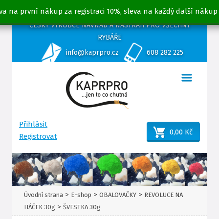
va na první nákup za registraci 10%, sleva na každý další nákup
ČESKÝ VÝROBCE NÁVNAD A NÁSTRAH PRO VŠECHNY
RYBÁŘE
info@kaprpro.cz
608 282 225
Přihlásit
0,00 Kč
Registrovat
>
>
>
Úvodní strana
E-shop
OBALOVAČKY
REVOLUCE NA
>
HÁČEK 30g
ŠVESTKA 30g