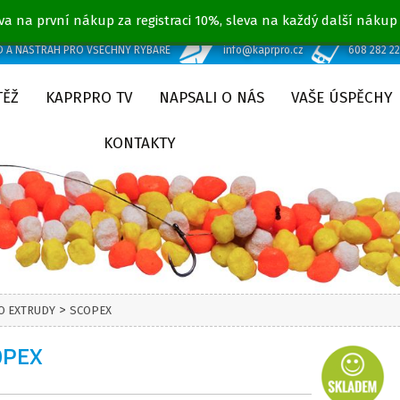
va na první nákup za registraci 10%, sleva na každý další nákup
D A NÁSTRAH PRO VŠECHNY RYBÁŘE
info@kaprpro.cz
608 282 2
TĚŽ
KAPRPRO TV
NAPSALI O NÁS
VAŠE ÚSPĚCHY
KONTAKTY
>
O EXTRUDY
SCOPEX
OPEX