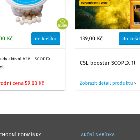
00 Kč
139,00 Kč
do košíku
do koší
rudy aktivní bílé - SCOPEX
CSL booster SCOPEX 1l
ml
odní cena 59,00 Kč
Zobrazit detail produktu
>
CHODNÍ PODMÍNKY
AKČNÍ NABÍDKA