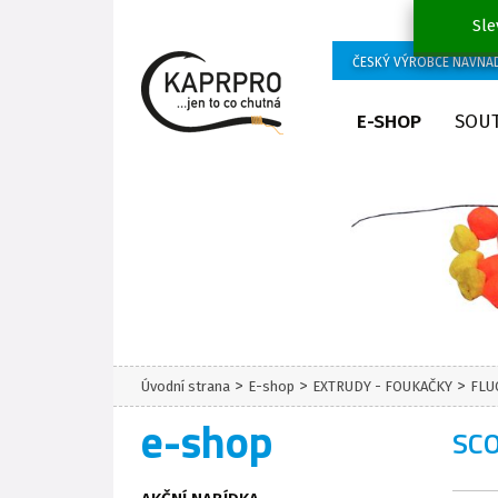
Sle
ČESKÝ VÝROBCE NÁVNA
E-SHOP
SOU
>
>
>
Úvodní strana
E-shop
EXTRUDY - FOUKAČKY
FLU
e-shop
SC