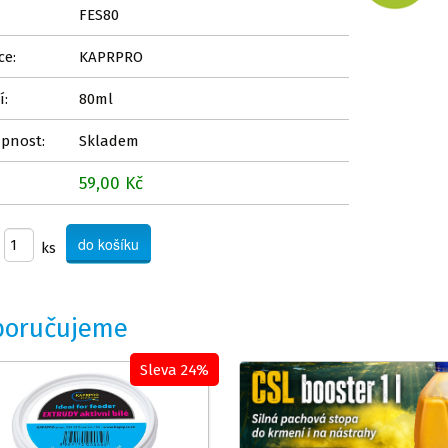
FES80
ce:
KAPRPRO
í:
80ml
pnost:
Skladem
59,00 Kč
ks
poručujeme
Sleva 24%