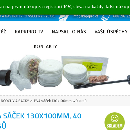
va na první nákup za registraci 10%, sleva na každý další nákup
D A NÁSTRAH PRO VŠECHNY RYBÁŘE
info@kaprpro.cz
608 282 2
TĚŽ
KAPRPRO TV
NAPSALI O NÁS
VAŠE ÚSPĚCHY
KONTAKTY
>
UNČOCHY A SÁČKY
PVA sáček 130x100mm, 40 kusů
A SÁČEK 130X100MM, 40
SŮ