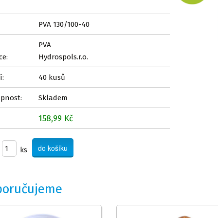
PVA 130/100-40
PVA
ce:
Hydrospols.r.o.
í:
40 kusů
pnost:
Skladem
158,99 Kč
ks
poručujeme