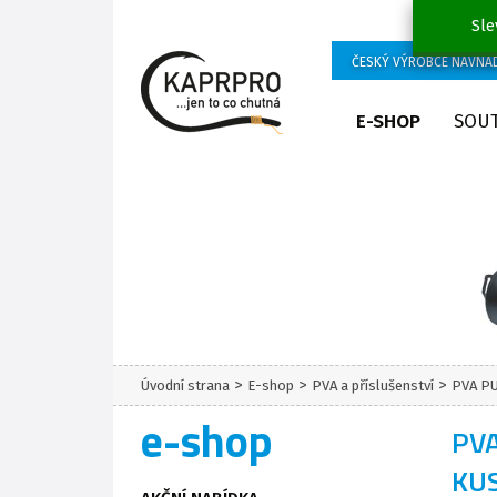
Sle
ČESKÝ VÝROBCE NÁVNA
E-SHOP
SOU
>
>
>
Úvodní strana
E-shop
PVA a příslušenství
PVA P
e-shop
PV
KU