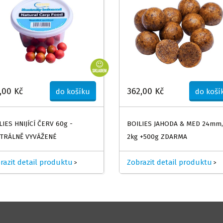
,00 Kč
362,00 Kč
do košíku
do koší
LIES HNIJÍCÍ ČERV 60g -
BOILIES JAHODA & MED 24mm,
TRÁLNĚ VYVÁŽENÉ
2kg +500g ZDARMA
razit detail produktu
Zobrazit detail produktu
>
>