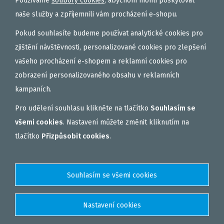
Používáme
soubory cookies
, abychom mohli poskytovat
OBALOVAČKY
naše služby a zpříjemnili vám procházení e-shopu.
VAŘENÝ PARTIKL
Pokud souhlasíte budeme používat analytické cookies pro
BIŽUTERIE NA MONTÁŽE
zjištění návštěvnosti, personalizované cookies pro zlepšení
vašeho procházení e-shopem a reklamní cookies pro
DÁRKOVÝ POUKAZ, DÁRKOVÁ KAZETA
zobrazení personalizovaného obsahu v reklamních
AKČNÍ SETY
kampaních.
PELETY
Pro udělení souhlasu klikněte na tlačítko
Souhlasím se
EXTRUDY
všemi cookies
. Nastavení můžete změnit kliknutím na
VNADÍCÍ, KRMÍTKOVÉ SMĚSI
tlačítko
Přizpůsobit cookies
.
FEEDER / LEHKÁ KAPRAŘINA
PVA PUNČOCHY A SÁČKY
ZÁTĚŽE, KRMÍTKA
OBLEČENÍ