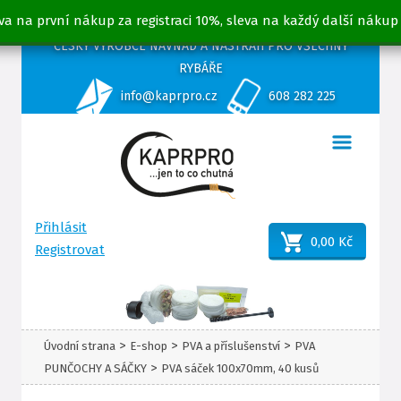
va na první nákup za registraci 10%, sleva na každý další nákup
ČESKÝ VÝROBCE NÁVNAD A NÁSTRAH PRO VŠECHNY
RYBÁŘE
info@kaprpro.cz
608 282 225
Přihlásit
0,00 Kč
Registrovat
>
>
>
Úvodní strana
E-shop
PVA a příslušenství
PVA
>
PUNČOCHY A SÁČKY
PVA sáček 100x70mm, 40 kusů