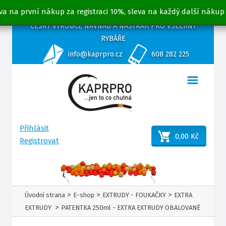
va na první nákup za registraci 10%, sleva na každý další nákup
ČESKÝ VÝROBCE NÁVNAD A NÁSTRAH PRO VŠECHNY
RYBÁŘE
info@kaprpro.cz
608 282 225
Přihlásit
0,00 Kč
Registrovat
>
>
>
Úvodní strana
E-shop
EXTRUDY - FOUKAČKY
EXTRA
>
EXTRUDY
PATENTKA 250ml - EXTRA EXTRUDY OBALOVANÉ