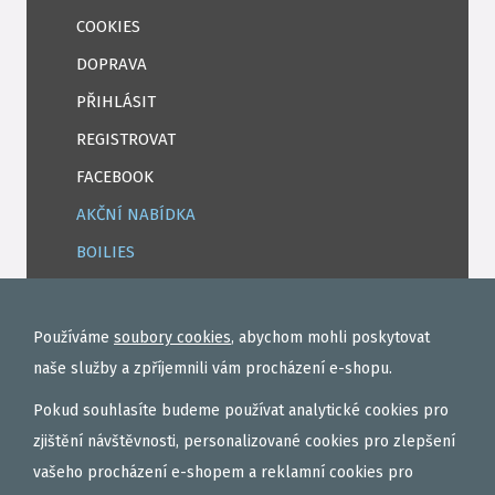
COOKIES
DOPRAVA
PŘIHLÁSIT
REGISTROVAT
FACEBOOK
AKČNÍ NABÍDKA
BOILIES
ROHLÍKOVÉ BOILIES
TEKUTÉ
Používáme
soubory cookies
, abychom mohli poskytovat
OBALOVAČKY
naše služby a zpříjemnili vám procházení e-shopu.
VAŘENÝ PARTIKL
Pokud souhlasíte budeme používat analytické cookies pro
BIŽUTERIE NA MONTÁŽE
zjištění návštěvnosti, personalizované cookies pro zlepšení
vašeho procházení e-shopem a reklamní cookies pro
DÁRKOVÝ POUKAZ, DÁRKOVÁ KAZETA