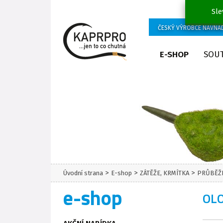
Sle
ČESKÝ VÝROBCE NÁVNA
E-SHOP
SOU
>
>
>
Úvodní strana
E-shop
ZÁTĚŽE, KRMÍTKA
PRŮBĚŽN
e-shop
OLO