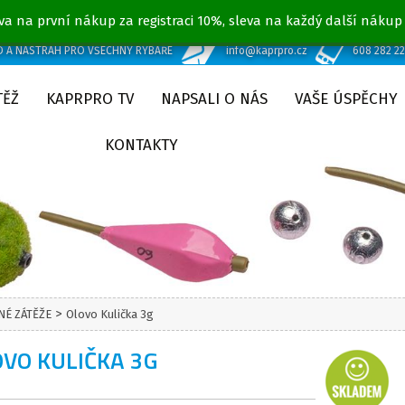
va na první nákup za registraci 10%, sleva na každý další nákup
D A NÁSTRAH PRO VŠECHNY RYBÁŘE
info@kaprpro.cz
608 282 2
TĚŽ
KAPRPRO TV
NAPSALI O NÁS
VAŠE ÚSPĚCHY
KONTAKTY
>
É ZÁTĚŽE
Olovo Kulička 3g
VO KULIČKA 3G