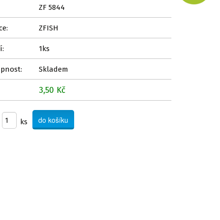
ZF 5844
ce:
ZFISH
í:
1ks
pnost:
Skladem
3,50 Kč
ks