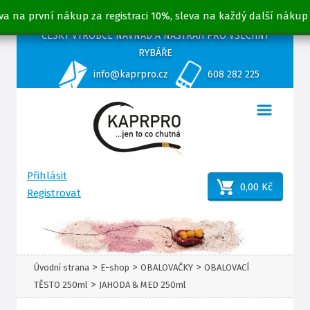
va na první nákup za registraci 10%, sleva na každý další nákup
ČESKÝ VÝROBCE NÁVNAD A NÁSTRAH PRO VŠECHNY
RYBÁŘE
info@kaprpro.cz
608 282 225
Přihlásit
0,00 Kč
Registrovat
>
>
>
Úvodní strana
E-shop
OBALOVAČKY
OBALOVACÍ
>
TĚSTO 250ml
JAHODA & MED 250ml