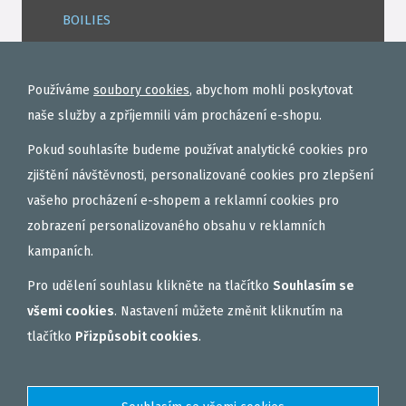
BOILIES
ROHLÍKOVÉ BOILIES
TEKUTÉ
Používáme
soubory cookies
, abychom mohli poskytovat
OBALOVAČKY
naše služby a zpříjemnili vám procházení e-shopu.
VAŘENÝ PARTIKL
Pokud souhlasíte budeme používat analytické cookies pro
BIŽUTERIE NA MONTÁŽE
zjištění návštěvnosti, personalizované cookies pro zlepšení
vašeho procházení e-shopem a reklamní cookies pro
DÁRKOVÝ POUKAZ, DÁRKOVÁ KAZETA
zobrazení personalizovaného obsahu v reklamních
AKČNÍ SETY
kampaních.
PELETY
Pro udělení souhlasu klikněte na tlačítko
Souhlasím se
EXTRUDY
všemi cookies
. Nastavení můžete změnit kliknutím na
VNADÍCÍ, KRMÍTKOVÉ SMĚSI
tlačítko
Přizpůsobit cookies
.
FEEDER / LEHKÁ KAPRAŘINA
PVA PUNČOCHY A SÁČKY