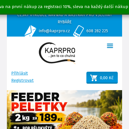
va na první nákup za registraci 10%, sleva na každý další nákup
ČESKÝ VÝROBCE NÁVNAD A NÁSTRAH PRO VŠECHNY
RYBÁŘE
info@kaprpro.cz
608 282 225
Přihlásit
0,00 Kč
Registrovat