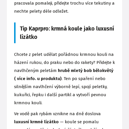
pracovala pomaleji, přidejte trochu více tekutiny a
nechte pelety déle odležet.
Tip Kaprpro: krmná koule jako luxusní
lízátko
Chcete z pelet udělat pořádnou krmnou kouli na
házení rukou, do praku nebo do rakety? Přidejte k
navlhčeným peletám
hrubě mletý bob bělokvětý
( více info. u produktu)
. Ten po spaření nebo
silnějším navlhčení výborně lepí, spojí peletky,
kukuřici, řepku i další partikl a vytvoří pevnou
krmnou kouli.
Ve vodě pak rybám vznikne na dně doslova
luxusní krmné lízátko
— koule se pomalu