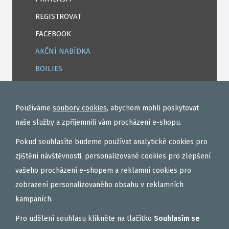
REGISTROVAT
FACEBOOK
AKČNÍ NABÍDKA
BOILIES
ROHLÍKOVÉ BOILIES
TEKUTÉ
Používáme
soubory cookies
, abychom mohli poskytovat
OBALOVAČKY
naše služby a zpříjemnili vám procházení e-shopu.
VAŘENÝ PARTIKL
Pokud souhlasíte budeme používat analytické cookies pro
BIŽUTERIE NA MONTÁŽE
zjištění návštěvnosti, personalizované cookies pro zlepšení
vašeho procházení e-shopem a reklamní cookies pro
DÁRKOVÝ POUKAZ, DÁRKOVÁ KAZETA
zobrazení personalizovaného obsahu v reklamních
AKČNÍ SETY
kampaních.
PELETY
Pro udělení souhlasu klikněte na tlačítko
Souhlasím se
EXTRUDY