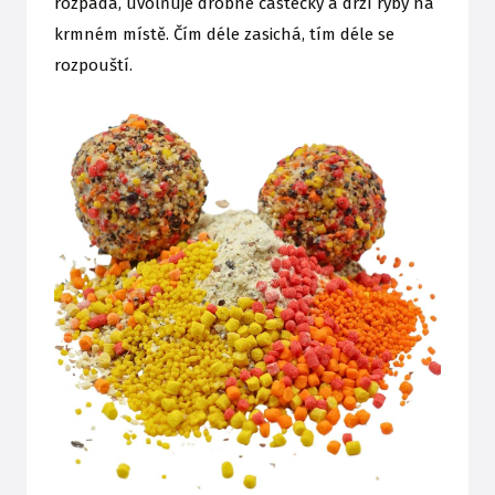
rozpadá, uvolňuje drobné částečky a drží ryby na
krmném místě. Čím déle zasichá, tím déle se
rozpouští.