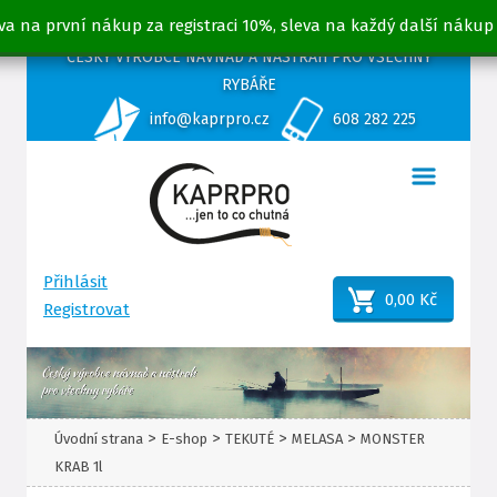
va na první nákup za registraci 10%, sleva na každý další nákup
ČESKÝ VÝROBCE NÁVNAD A NÁSTRAH PRO VŠECHNY
RYBÁŘE
info@kaprpro.cz
608 282 225
Přihlásit
0,00 Kč
Registrovat
>
>
>
>
Úvodní strana
E-shop
TEKUTÉ
MELASA
MONSTER
KRAB 1l