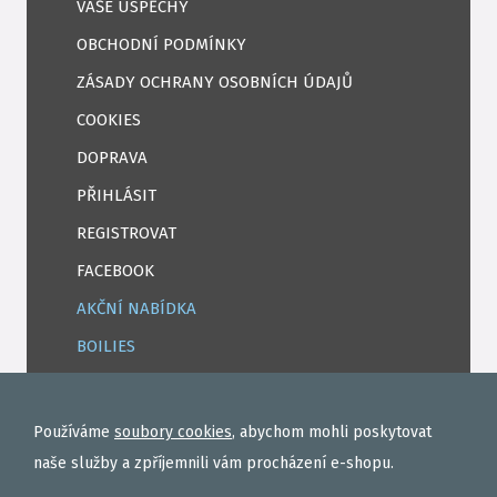
VAŠE ÚSPĚCHY
OBCHODNÍ PODMÍNKY
ZÁSADY OCHRANY OSOBNÍCH ÚDAJŮ
COOKIES
DOPRAVA
PŘIHLÁSIT
REGISTROVAT
FACEBOOK
AKČNÍ NABÍDKA
BOILIES
ROHLÍKOVÉ BOILIES
TEKUTÉ
Používáme
soubory cookies
, abychom mohli poskytovat
OBALOVAČKY
naše služby a zpříjemnili vám procházení e-shopu.