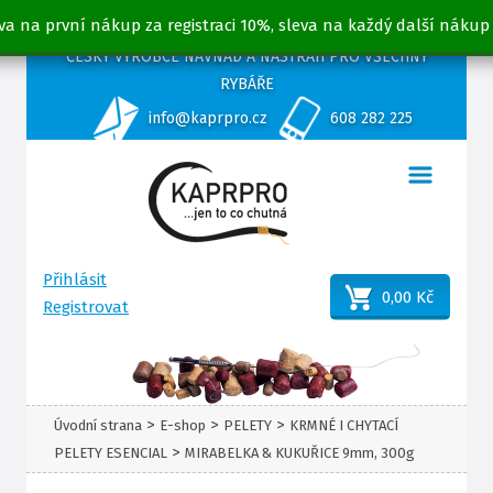
va na první nákup za registraci 10%, sleva na každý další nákup
ČESKÝ VÝROBCE NÁVNAD A NÁSTRAH PRO VŠECHNY
RYBÁŘE
info@kaprpro.cz
608 282 225
Přihlásit
0,00 Kč
Registrovat
>
>
>
Úvodní strana
E-shop
PELETY
KRMNÉ I CHYTACÍ
>
PELETY ESENCIAL
MIRABELKA & KUKUŘICE 9mm, 300g