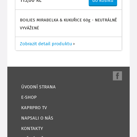
115,00 Kč
do košíku
BOILIES MIRABELKA & KUKUŘICE 60g - NEUTRÁLNĚ
VYVÁŽENÉ
Zobrazit detail produktu
>
ÚVODNÍ STRANA
E-SHOP
KAPRPRO TV
NAPSALI O NÁS
KONTAKTY