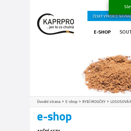
Sle
ČESKÝ VÝROBCE NÁVNA
E-SHOP
SOU
>
>
>
Úvodní strana
E-shop
RYBÍ MOUČKY
LOSOSOVÁ 
e-shop