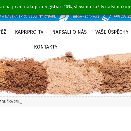
va na první nákup za registraci 10%, sleva na každý další nákup
D A NÁSTRAH PRO VŠECHNY RYBÁŘE
info@kaprpro.cz
608 282 2
TĚŽ
KAPRPRO TV
NAPSALI O NÁS
VAŠE ÚSPĚCHY
KONTAKTY
MOUČKA 25kg