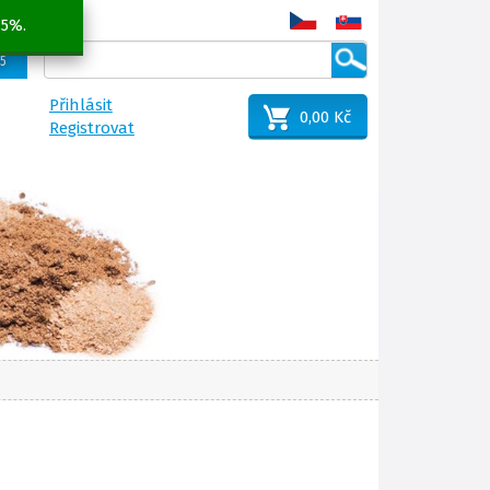
 5%.
25
Přihlásit
0,00 Kč
Registrovat