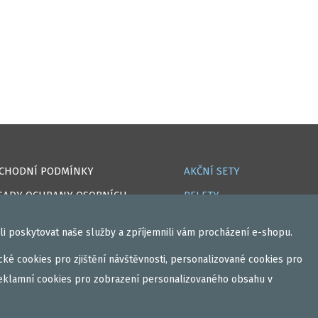
CHODNÍ PODMÍNKY
AKČNÍ SETY
SADY OCHRANY OSOBNÍCH
PELETY
AJŮ
EXTRUDY
i poskytovat naše služby a zpříjemnili vám procházení e-shopu.
OKIES
VNADÍCÍ, KRMÍTKOVÉ SMĚSI
ké cookies pro zjištění návštěvnosti, personalizované cookies pro
PRAVA
FEEDER / LEHKÁ KAPRAŘIN
eklamní cookies pro zobrazení personalizovaného obsahu v
IHLÁSIT
PVA PUNČOCHY A SÁČKY
GISTROVAT
ZÁTĚŽE, KRMÍTKA