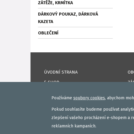
ZÁTĚŽE, KRMÍTKA
DÁRKOVÝ POUKAZ, DÁRKOVÁ
KAZETA
OBLEČENÍ
ÚVODNÍ STRANA
OB
E-SHOP
ZÁ
ÚD
KAPRPRO TV
Používáme
soubory cookies
, abychom mohl
CO
NAPSALI O NÁS
Pokud souhlasíte budeme používat analytic
DO
KONTAKTY
zlepšení vašeho procházení e-shopem a r
PŘ
VAŠE ÚSPĚCHY
reklamních kampaních.
RE