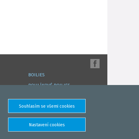
BOILIES
ROHLÍKOVÉ BOILIES
TEKUTÉ
OBALOVAČKY
A
VAŘENÝ PARTIKL
BIŽUTERIE NA MONTÁŽE
DÁRKOVÝ POUKAZ, DÁRKOVÁ