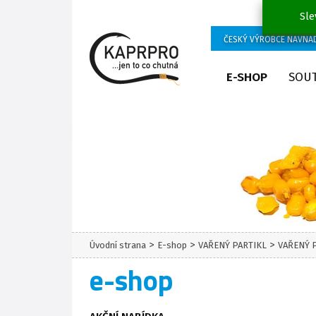
Sle
ČESKÝ VÝROBCE NÁVNA
E-SHOP
SOU
>
>
>
Úvodní strana
E-shop
VAŘENÝ PARTIKL
VAŘENÝ 
e-shop