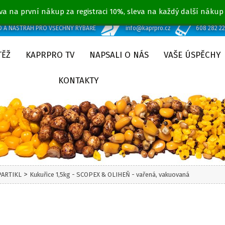
va na první nákup za registraci 10%, sleva na každý další nákup
D A NÁSTRAH PRO VŠECHNY RYBÁŘE
info@kaprpro.cz
608 282 2
TĚŽ
KAPRPRO TV
NAPSALI O NÁS
VAŠE ÚSPĚCHY
KONTAKTY
>
PARTIKL
Kukuřice 1,5kg - SCOPEX & OLIHEŇ - vařená, vakuovaná