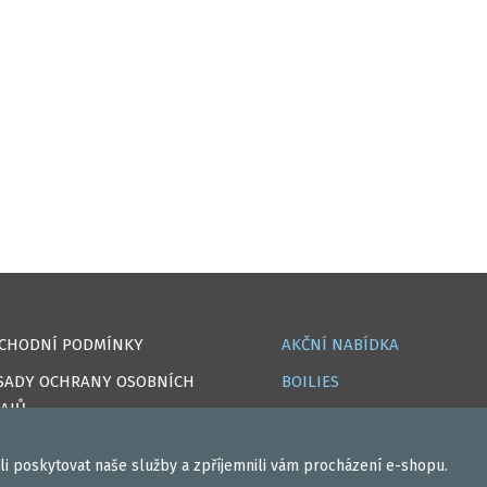
CHODNÍ PODMÍNKY
AKČNÍ NABÍDKA
SADY OCHRANY OSOBNÍCH
BOILIES
AJŮ
ROHLÍKOVÉ BOILIES
OKIES
TEKUTÉ
i poskytovat naše služby a zpříjemnili vám procházení e-shopu.
PRAVA