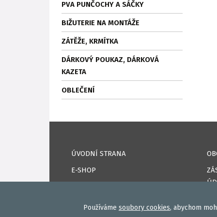
PVA PUNČOCHY A SÁČKY
BIŽUTERIE NA MONTÁŽE
ZÁTĚŽE, KRMÍTKA
DÁRKOVÝ POUKAZ, DÁRKOVÁ
KAZETA
OBLEČENÍ
ÚVODNÍ STRANA
OB
E-SHOP
ZÁ
ÚD
KAPRPRO TV
CO
NAPSALI O NÁS
Používáme
soubory cookies
, abychom mohl
DO