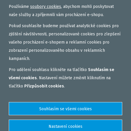
TEKUTÉ
Používáme
soubory cookies
, abychom mohli poskytovat
OBALOVAČKY
naše služby a zpříjemnili vám procházení e-shopu.
VAŘENÝ PARTIKL
Pokud souhlasíte budeme používat analytické cookies pro
BIŽUTERIE NA MONTÁŽE
zjištění návštěvnosti, personalizované cookies pro zlepšení
vašeho procházení e-shopem a reklamní cookies pro
DÁRKOVÝ POUKAZ, DÁRKOVÁ KAZETA
zobrazení personalizovaného obsahu v reklamních
AKČNÍ SETY
kampaních.
PELETY
Pro udělení souhlasu klikněte na tlačítko
Souhlasím se
EXTRUDY
všemi cookies
. Nastavení můžete změnit kliknutím na
VNADÍCÍ, KRMÍTKOVÉ SMĚSI
tlačítko
Přizpůsobit cookies
.
FEEDER / LEHKÁ KAPRAŘINA
PVA PUNČOCHY A SÁČKY
ZÁTĚŽE, KRMÍTKA
OBLEČENÍ