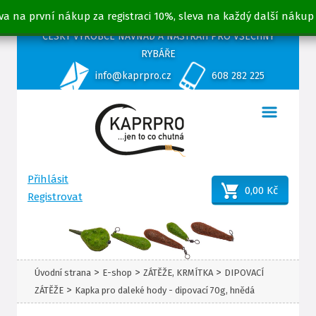
va na první nákup za registraci 10%, sleva na každý další nákup
ČESKÝ VÝROBCE NÁVNAD A NÁSTRAH PRO VŠECHNY
RYBÁŘE
info@kaprpro.cz
608 282 225
Přihlásit
0,00 Kč
Registrovat
>
>
>
Úvodní strana
E-shop
ZÁTĚŽE, KRMÍTKA
DIPOVACÍ
>
ZÁTĚŽE
Kapka pro daleké hody - dipovací 70g, hnědá