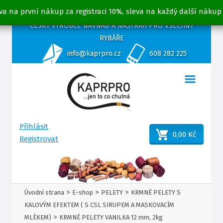
va na první nákup za registraci 10%, sleva na každý další nákup
ČESKÝ VÝROBCE NÁVNAD A NÁSTRAH PRO VŠECHNY
RYBÁŘE
info@kaprpro.cz
608 282 225
Přihlásit
0,00 Kč
Registrovat
>
>
>
Úvodní strana
E-shop
PELETY
KRMNÉ PELETY S
KALOVÝM EFEKTEM ( S CSL SIRUPEM A MASKOVACÍM
>
MLÉKEM)
KRMNÉ PELETY VANILKA 12 mm, 2kg