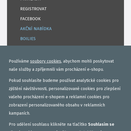
REGISTROVAT
FACEBOOK
AKČNÍ NABÍDKA
BOILIES
ROHLÍKOVÉ BOILIES
TEKUTÉ
Používáme
soubory cookies
, abychom mohli poskytovat
OBALOVAČKY
naše služby a zpříjemnili vám procházení e-shopu.
VAŘENÝ PARTIKL
Pokud souhlasíte budeme používat analytické cookies pro
BIŽUTERIE NA MONTÁŽE
zjištění návštěvnosti, personalizované cookies pro zlepšení
vašeho procházení e-shopem a reklamní cookies pro
DÁRKOVÝ POUKAZ, DÁRKOVÁ KAZETA
zobrazení personalizovaného obsahu v reklamních
AKČNÍ SETY
kampaních.
PELETY
Pro udělení souhlasu klikněte na tlačítko
Souhlasím se
EXTRUDY