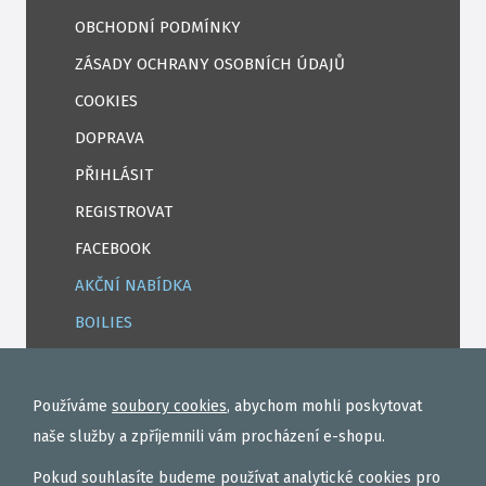
OBCHODNÍ PODMÍNKY
ZÁSADY OCHRANY OSOBNÍCH ÚDAJŮ
COOKIES
DOPRAVA
PŘIHLÁSIT
REGISTROVAT
FACEBOOK
AKČNÍ NABÍDKA
BOILIES
ROHLÍKOVÉ BOILIES
TEKUTÉ
Používáme
soubory cookies
, abychom mohli poskytovat
OBALOVAČKY
naše služby a zpříjemnili vám procházení e-shopu.
VAŘENÝ PARTIKL
Pokud souhlasíte budeme používat analytické cookies pro