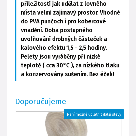
příležitostí jak udělat z lovného
místa velmi zajímavý prostor. Vhodné
do PVA punčoch i pro kobercové
vnadění. Doba postupného
uvolňování drobných částeček a
kalového efektu 1,5 - 2,5 hodiny.
Pelety jsou vyráběny při nízké
teplotě ( cca 30°C ), za nízkého tlaku
a konzervovány sušením. Bez éček!
Doporučujeme
Není možné uplatnit další slevy