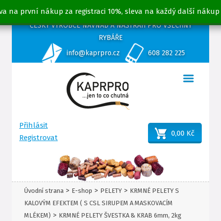
va na první nákup za registraci 10%, sleva na každý další nákup
ČESKÝ VÝROBCE NÁVNAD A NÁSTRAH PRO VŠECHNY
RYBÁŘE
info@kaprpro.cz
608 282 225
Přihlásit
0,00 Kč
Registrovat
>
>
>
Úvodní strana
E-shop
PELETY
KRMNÉ PELETY S
KALOVÝM EFEKTEM ( S CSL SIRUPEM A MASKOVACÍM
>
MLÉKEM)
KRMNÉ PELETY ŠVESTKA & KRAB 6mm, 2kg