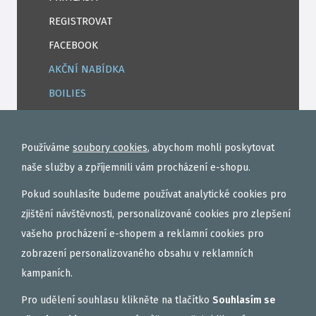
REGISTROVAT
FACEBOOK
AKČNÍ NABÍDKA
BOILIES
ROHLÍKOVÉ BOILIES
TEKUTÉ
Používáme
soubory cookies
, abychom mohli poskytovat
OBALOVAČKY
naše služby a zpříjemnili vám procházení e-shopu.
VAŘENÝ PARTIKL
Pokud souhlasíte budeme používat analytické cookies pro
BIŽUTERIE NA MONTÁŽE
zjištění návštěvnosti, personalizované cookies pro zlepšení
vašeho procházení e-shopem a reklamní cookies pro
DÁRKOVÝ POUKAZ, DÁRKOVÁ KAZETA
zobrazení personalizovaného obsahu v reklamních
AKČNÍ SETY
kampaních.
PELETY
Pro udělení souhlasu klikněte na tlačítko
Souhlasím se
EXTRUDY