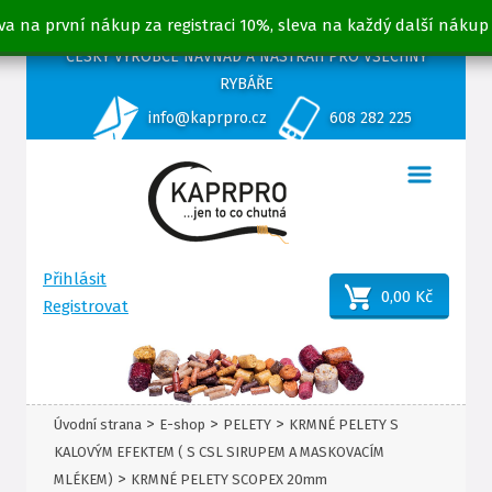
va na první nákup za registraci 10%, sleva na každý další nákup
ČESKÝ VÝROBCE NÁVNAD A NÁSTRAH PRO VŠECHNY
RYBÁŘE
info@kaprpro.cz
608 282 225
Přihlásit
0,00 Kč
Registrovat
>
>
>
Úvodní strana
E-shop
PELETY
KRMNÉ PELETY S
KALOVÝM EFEKTEM ( S CSL SIRUPEM A MASKOVACÍM
>
MLÉKEM)
KRMNÉ PELETY SCOPEX 20mm